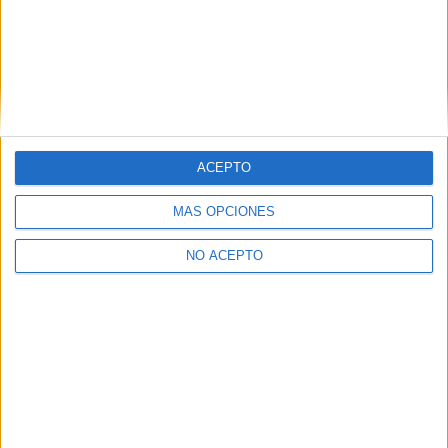
ACEPTO
MÁS OPCIONES
Leaflet
|
©
OpenStreetMap
NO ACEPTO
Quiénes somos
|
Contactar
|
Anúnciate
Aviso legal
|
Politica de privacidad
|
Condiciones generales
|
Política
de cookies
© 2003-2026
Compás Mediterráneo S.L.
- Diego de León 47 - 28006