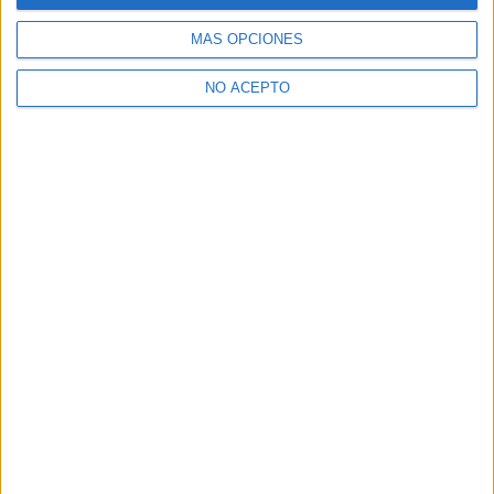
Dónde estudiar ADE - Administración y Dirección de Empresas:
Pincha aquí para ver todas las opciones
MÁS OPCIONES
¿Necesitas alojamiento universitario en Málaga?
NO ACEPTO
>> Residencias de estudiantes y colegios mayores en Málaga
¿Decidiendo si estudiar esto?
Pídeles información ¡GRATIS!
Mapa
+
−