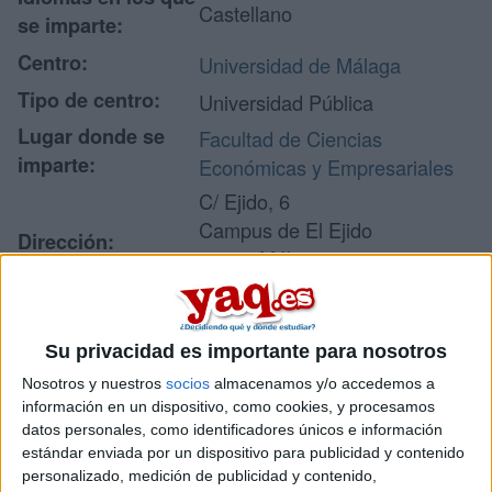
Castellano
se imparte:
Centro:
Universidad de Málaga
Tipo de centro:
Universidad Pública
Lugar donde se
Facultad de Ciencias
imparte:
Económicas y Empresariales
C/ Ejido, 6
Campus de El Ejido
Dirección:
29071 Málaga
Málaga
Su privacidad es importante para nosotros
Recibir más
Nosotros y nuestros
socios
almacenamos y/o accedemos a
información en un dispositivo, como cookies, y procesamos
información
datos personales, como identificadores únicos e información
estándar enviada por un dispositivo para publicidad y contenido
Rellena este formulario con tus datos y un texto con las
personalizado, medición de publicidad y contenido,