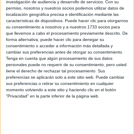
preguntas que quieres hacer. Al pulsar el botón de enviar,
investigación de audiencia y desarrollo de servicios.
Con su
los datos y la pregunta que has introducido se enviarán
permiso, nosotros y nuestros socios podemos utilizar datos de
por correo electrónico al centro educativo para que te
localización geográfica precisa e identificación mediante las
respondan ellos directamente.
características de dispositivos. Puede hacer clic para otorgarnos
Tu nombre:
*
su consentimiento a nosotros y a nuestros 1733 socios para
que llevemos a cabo el procesamiento previamente descrito. De
forma alternativa, puede hacer clic para denegar su
Tus apellidos:
*
consentimiento o acceder a información más detallada y
cambiar sus preferencias antes de otorgar su consentimiento.
Tenga en cuenta que algún procesamiento de sus datos
Tu email:
*
personales puede no requerir de su consentimiento, pero usted
tiene el derecho de rechazar tal procesamiento. Sus
¿Qué quieres preguntar?
*
preferencias se aplicarán solo a este sitio web. Puede cambiar
sus preferencias o retirar su consentimiento en cualquier
momento volviendo a este sitio y haciendo clic en el botón
"Privacidad" en la parte inferior de la página web.
Escribe aquí las dudas o preguntas que te gustaría que te
respondieran: plazos de preinscripción, precios, plazas
disponibles…: