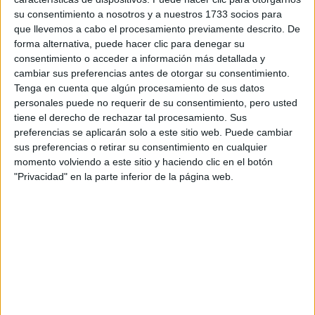
Tu email:
*
su consentimiento a nosotros y a nuestros 1733 socios para
que llevemos a cabo el procesamiento previamente descrito. De
forma alternativa, puede hacer clic para denegar su
¿Qué quieres preguntar?
*
consentimiento o acceder a información más detallada y
cambiar sus preferencias antes de otorgar su consentimiento.
Tenga en cuenta que algún procesamiento de sus datos
personales puede no requerir de su consentimiento, pero usted
tiene el derecho de rechazar tal procesamiento. Sus
preferencias se aplicarán solo a este sitio web. Puede cambiar
Escribe aquí las dudas o preguntas que te gustaría que te
sus preferencias o retirar su consentimiento en cualquier
respondieran: plazos de preinscripción, precios, plazas
momento volviendo a este sitio y haciendo clic en el botón
disponibles…:
"Privacidad" en la parte inferior de la página web.
Acepto los
términos y condiciones
y la
política de
privacidad
:
*