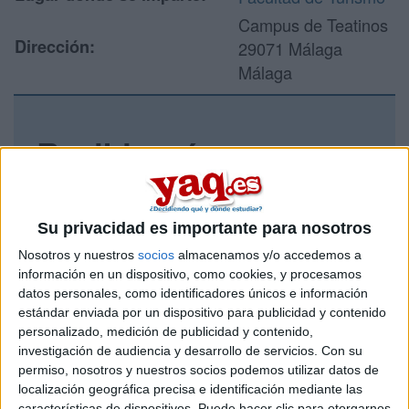
Campus de Teatinos
Dirección:
29071 Málaga
Málaga
Recibir más
información
Rellena este formulario con tus datos y un texto con las
Su privacidad es importante para nosotros
preguntas que quieres hacer. Al pulsar el botón de enviar,
Nosotros y nuestros
socios
almacenamos y/o accedemos a
los datos y la pregunta que has introducido se enviarán
información en un dispositivo, como cookies, y procesamos
por correo electrónico al centro educativo para que te
datos personales, como identificadores únicos e información
respondan ellos directamente.
estándar enviada por un dispositivo para publicidad y contenido
Tu nombre:
*
personalizado, medición de publicidad y contenido,
investigación de audiencia y desarrollo de servicios.
Con su
permiso, nosotros y nuestros socios podemos utilizar datos de
Tus apellidos:
*
localización geográfica precisa e identificación mediante las
características de dispositivos. Puede hacer clic para otorgarnos