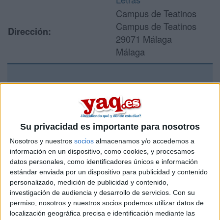
Campus de Teatinos
Campus de Teatinos
Dirección:
29071 Málaga
Málaga
Recibir más
información
Su privacidad es importante para nosotros
Rellena este formulario con tus datos y un texto con las
Nosotros y nuestros
socios
almacenamos y/o accedemos a
preguntas que quieres hacer. Al pulsar el botón de enviar,
información en un dispositivo, como cookies, y procesamos
los datos y la pregunta que has introducido se enviarán
datos personales, como identificadores únicos e información
por correo electrónico al centro educativo para que te
estándar enviada por un dispositivo para publicidad y contenido
respondan ellos directamente.
personalizado, medición de publicidad y contenido,
Tu nombre:
*
investigación de audiencia y desarrollo de servicios.
Con su
permiso, nosotros y nuestros socios podemos utilizar datos de
localización geográfica precisa e identificación mediante las
Tus apellidos:
*