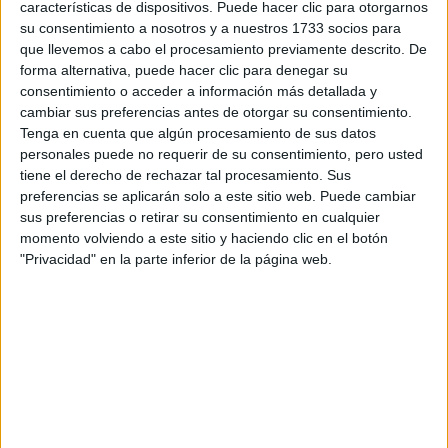
características de dispositivos. Puede hacer clic para otorgarnos
su consentimiento a nosotros y a nuestros 1733 socios para
Tu email:
*
que llevemos a cabo el procesamiento previamente descrito. De
forma alternativa, puede hacer clic para denegar su
consentimiento o acceder a información más detallada y
¿Qué quieres preguntar?
*
cambiar sus preferencias antes de otorgar su consentimiento.
Tenga en cuenta que algún procesamiento de sus datos
personales puede no requerir de su consentimiento, pero usted
tiene el derecho de rechazar tal procesamiento. Sus
preferencias se aplicarán solo a este sitio web. Puede cambiar
sus preferencias o retirar su consentimiento en cualquier
Escribe aquí las dudas o preguntas que te gustaría que te
momento volviendo a este sitio y haciendo clic en el botón
respondieran: plazos de preinscripción, precios, plazas
"Privacidad" en la parte inferior de la página web.
disponibles…:
Acepto los
términos y condiciones
y la
política de
privacidad
:
*