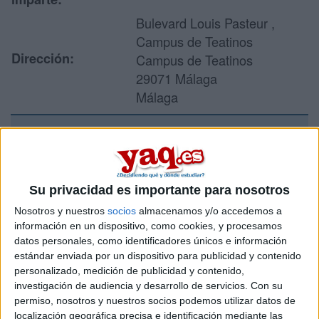
Bulevard Louis Pasteur ,
Campus de Teatinos
Dirección:
Campus de Teatinos
29071 Málaga
Málaga
Recibir más
información
Su privacidad es importante para nosotros
Nosotros y nuestros
socios
almacenamos y/o accedemos a
Rellena este formulario con tus datos y un texto con las
información en un dispositivo, como cookies, y procesamos
preguntas que quieres hacer. Al pulsar el botón de enviar,
datos personales, como identificadores únicos e información
los datos y la pregunta que has introducido se enviarán
estándar enviada por un dispositivo para publicidad y contenido
por correo electrónico al centro educativo para que te
personalizado, medición de publicidad y contenido,
respondan ellos directamente.
investigación de audiencia y desarrollo de servicios.
Con su
Tu nombre:
*
permiso, nosotros y nuestros socios podemos utilizar datos de
localización geográfica precisa e identificación mediante las