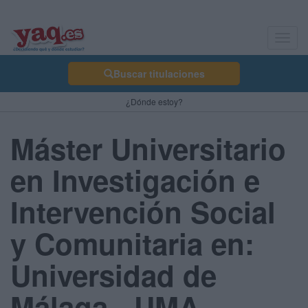
Toggl
navig
Buscar titulaciones
¿Dónde estoy?
Máster Universitario
en Investigación e
Intervención Social
y Comunitaria en:
Universidad de
Málaga - UMA