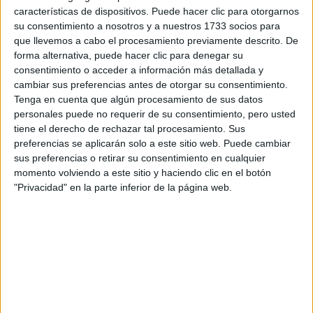
características de dispositivos. Puede hacer clic para otorgarnos
Tus apellidos:
*
su consentimiento a nosotros y a nuestros 1733 socios para
que llevemos a cabo el procesamiento previamente descrito. De
Tu email:
*
forma alternativa, puede hacer clic para denegar su
consentimiento o acceder a información más detallada y
cambiar sus preferencias antes de otorgar su consentimiento.
¿Qué quieres preguntar?
*
Tenga en cuenta que algún procesamiento de sus datos
personales puede no requerir de su consentimiento, pero usted
tiene el derecho de rechazar tal procesamiento. Sus
preferencias se aplicarán solo a este sitio web. Puede cambiar
sus preferencias o retirar su consentimiento en cualquier
momento volviendo a este sitio y haciendo clic en el botón
Escribe aquí las dudas o preguntas que te gustaría que te
"Privacidad" en la parte inferior de la página web.
respondieran: plazos de preinscripción, precios, plazas
disponibles…:
Acepto los
términos y condiciones
y la
política de
privacidad
:
*