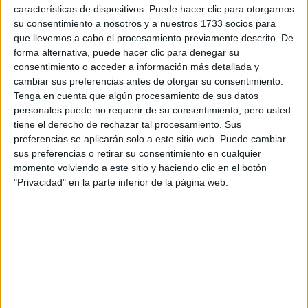
características de dispositivos. Puede hacer clic para otorgarnos
su consentimiento a nosotros y a nuestros 1733 socios para
Tu email:
*
que llevemos a cabo el procesamiento previamente descrito. De
forma alternativa, puede hacer clic para denegar su
¿Qué quieres preguntar?
*
consentimiento o acceder a información más detallada y
cambiar sus preferencias antes de otorgar su consentimiento.
Tenga en cuenta que algún procesamiento de sus datos
personales puede no requerir de su consentimiento, pero usted
tiene el derecho de rechazar tal procesamiento. Sus
preferencias se aplicarán solo a este sitio web. Puede cambiar
sus preferencias o retirar su consentimiento en cualquier
Escribe aquí las dudas o preguntas que te gustaría que te
momento volviendo a este sitio y haciendo clic en el botón
respondieran: plazos de preinscripción, precios, plazas
"Privacidad" en la parte inferior de la página web.
disponibles…:
Acepto los
términos y condiciones
y la
política de
privacidad
:
*