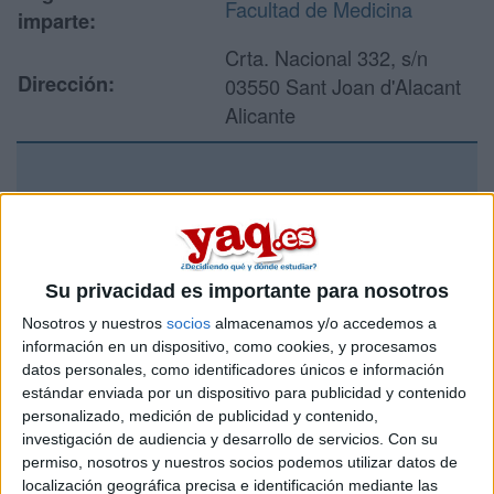
Facultad de Medicina
imparte:
Crta. Nacional 332, s/n
Dirección:
03550 Sant Joan d'Alacant
Alicante
Recibir más
información
Su privacidad es importante para nosotros
Rellena este formulario con tus datos y un texto con las
preguntas que quieres hacer. Al pulsar el botón de enviar,
Nosotros y nuestros
socios
almacenamos y/o accedemos a
los datos y la pregunta que has introducido se enviarán
información en un dispositivo, como cookies, y procesamos
por correo electrónico al centro educativo para que te
datos personales, como identificadores únicos e información
respondan ellos directamente.
estándar enviada por un dispositivo para publicidad y contenido
personalizado, medición de publicidad y contenido,
Tu nombre:
*
investigación de audiencia y desarrollo de servicios.
Con su
permiso, nosotros y nuestros socios podemos utilizar datos de
Tus apellidos:
*
localización geográfica precisa e identificación mediante las