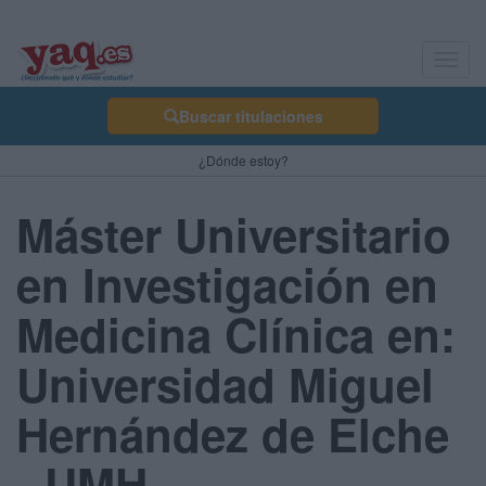
Toggl
navig
Buscar titulaciones
¿Dónde estoy?
Máster Universitario
en Investigación en
Medicina Clínica en:
Universidad Miguel
Hernández de Elche
- UMH