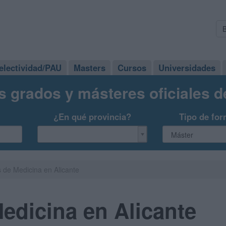
electividad/PAU
Masters
Cursos
Universidades
s grados y másteres oficiales 
¿En qué provincia?
Tipo de for
 de Medicina en Alicante
edicina en Alicante