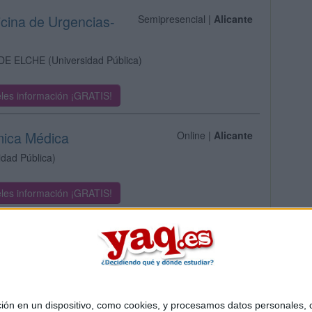
icina de Urgencias-
Semipresencial |
Alicante
DE ELCHE
(Universidad Pública)
les información ¡GRATIS!
mica Médica
Online |
Alicante
idad Pública)
les información ¡GRATIS!
 en un dispositivo, como cookies, y procesamos datos personales, co
Quiénes somos
|
Contactar
|
Anúnciate