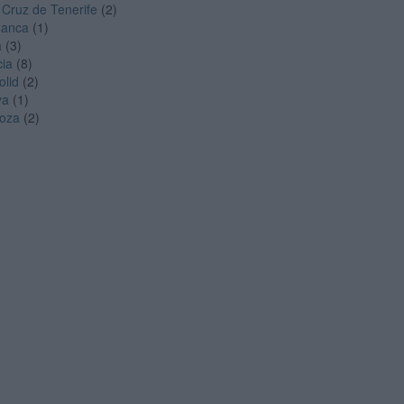
 Cruz de Tenerife
(2)
manca
(1)
a
(3)
cia
(8)
olid
(2)
ya
(1)
oza
(2)