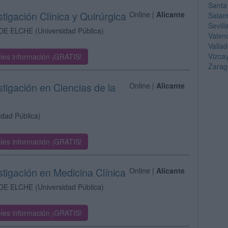
Santa
stigación Clínica y Quirúrgica
Online |
Alicante
Sala
Sevill
DE ELCHE
(Universidad Pública)
Valen
Vallad
Vizca
les información ¡GRATIS!
Zarag
stigación en Ciencias de la
Online |
Alicante
idad Pública)
les información ¡GRATIS!
stigación en Medicina Clínica
Online |
Alicante
DE ELCHE
(Universidad Pública)
les información ¡GRATIS!