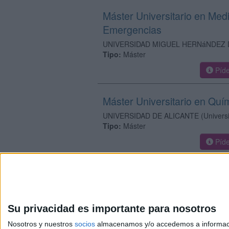
Máster Universitario en Med
Emergencias
UNIVERSIDAD MIGUEL HERNáNDEZ 
Tipo:
Máster
Píde
Máster Universitario en Quí
UNIVERSIDAD DE ALICANTE
(Univers
Tipo:
Máster
Píde
Su privacidad es importante para nosotros
Nosotros y nuestros
socios
almacenamos y/o accedemos a información