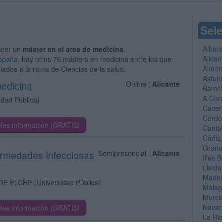
Sele
Albac
acer un
máster en el area de medicina
.
Alican
España
, hay otros 76 másters en medicina entre los que
Almer
iados a la rama de Ciencias de la salud.
Asturi
medicina
Online |
Alicante
Barce
A Cor
idad Pública)
Cácer
Córd
les información ¡GRATIS!
Canta
Cádiz
Gran
ermedades Infecciosas
Semipresencial |
Alicante
Illes 
Lleida
Madri
DE ELCHE
(Universidad Pública)
Mála
Murci
Navar
les información ¡GRATIS!
La Ri