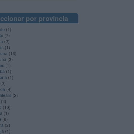
ccionar por provincia
ete
(1)
te
(7)
ía
(2)
as
(1)
lona
(16)
uña
(3)
es
(1)
oba
(1)
bria
(1)
(2)
ada
(4)
Balears
(2)
(3)
d
(10)
ga
(1)
a
(6)
ra
(2)
oja
(1)