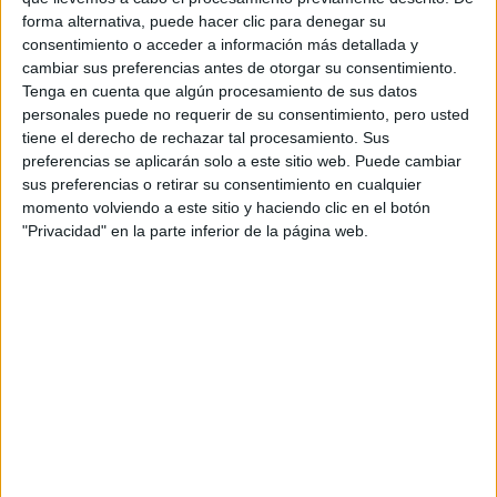
Alicante
(7)
forma alternativa, puede hacer clic para denegar su
Almería
(2)
consentimiento o acceder a información más detallada y
Asturias
(1)
cambiar sus preferencias antes de otorgar su consentimiento.
Barcelona
(16)
Tenga en cuenta que algún procesamiento de sus datos
A Coruña
(3)
personales puede no requerir de su consentimiento, pero usted
Cáceres
(1)
tiene el derecho de rechazar tal procesamiento. Sus
Córdoba
(1)
preferencias se aplicarán solo a este sitio web. Puede cambiar
Cantabria
(1)
sus preferencias o retirar su consentimiento en cualquier
Cádiz
(2)
Granada
(4)
momento volviendo a este sitio y haciendo clic en el botón
Illes Balears
(2)
"Privacidad" en la parte inferior de la página web.
Lleida
(3)
Madrid
(10)
Málaga
(1)
Murcia
(6)
Navarra
(2)
La Rioja
(1)
Santa Cruz de Tenerife
(2)
Salamanca
(1)
Sevilla
(3)
Valencia
(8)
Valladolid
(2)