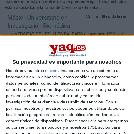
másters en medicina entre los que puedes elegir. Estos estudios
están asociados a la rama de Ciencias de la salud.
Máster Universitario en
Online |
Illes Balears
Investigación Biomédica
UNIVERSITAT DE LES ILLES BALEARS
(Universidad Pública)
Tipo:
Máster
Pídeles información ¡GRATIS!
Su privacidad es importante para nosotros
Máster Universitario en
Presencial |
Illes Balears
Nosotros y nuestros
socios
almacenamos y/o accedemos a
Investigación en Salud y Calidad de Vida
información en un dispositivo, como cookies, y procesamos
UNIVERSITAT DE LES ILLES BALEARS
(Universidad Pública)
datos personales, como identificadores únicos e información
Tipo:
Máster
estándar enviada por un dispositivo para publicidad y contenido
personalizado, medición de publicidad y contenido,
Pídeles información ¡GRATIS!
investigación de audiencia y desarrollo de servicios.
Con su
permiso, nosotros y nuestros socios podemos utilizar datos de
localización geográfica precisa e identificación mediante las
Seleccionar por provincia
características de dispositivos. Puede hacer clic para otorgarnos
su consentimiento a nosotros y a nuestros 1731 socios para
Albacete
(1)
que llevemos a cabo el procesamiento previamente descrito. De