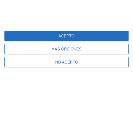
Vizcaya
(1)
Zaragoza
(2)
ACEPTO
MÁS OPCIONES
NO ACEPTO
Quiénes somos
|
Contactar
|
Anúnciate
Aviso legal
|
Politica de privacidad
|
Condiciones generales
|
Política
de cookies
© 2003-2026
Compás Mediterráneo S.L.
- Diego de León 47 - 28006
Madrid [ESPAÑA] - Tel. +34 91 593 2767