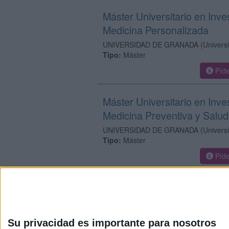
Máster Universitario en Inve
Medicina Personalizada
UNIVERSIDAD DE GRANADA
(Univers
Tipo:
Máster
Píde
Máster Universitario en Inv
Medicina Preventiva y Salud
UNIVERSIDAD DE GRANADA
(Univers
Tipo:
Máster
Píde
Su privacidad es importante para nosotros