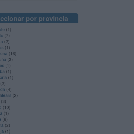
ccionar por provincia
ete
(1)
te
(7)
ía
(2)
as
(1)
lona
(16)
uña
(3)
es
(1)
oba
(1)
bria
(1)
(2)
ada
(4)
Balears
(2)
(3)
d
(10)
ga
(1)
a
(6)
ra
(2)
oja
(1)