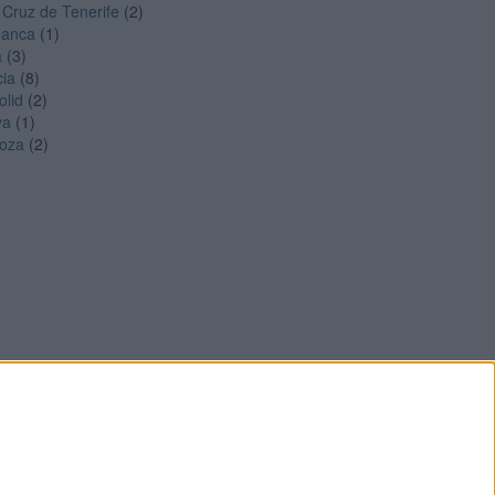
 Cruz de Tenerife
(2)
manca
(1)
a
(3)
cia
(8)
olid
(2)
ya
(1)
oza
(2)