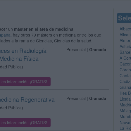
Sele
Albac
acer un
máster en el area de medicina
.
Alican
España
, hay otros 79 másters en medicina entre los que
Almer
iados a la rama de Ciencias, Ciencias de la salud.
Asturi
nces en Radiología
Presencial |
Granada
Barce
Medicina Física
A Cor
Cácer
idad Pública)
Córd
Canta
Cádiz
les información ¡GRATIS!
Gran
Illes 
medicina Regenerativa
Presencial |
Granada
Lleida
Madri
idad Pública)
Mála
Murci
Navar
les información ¡GRATIS!
La Ri