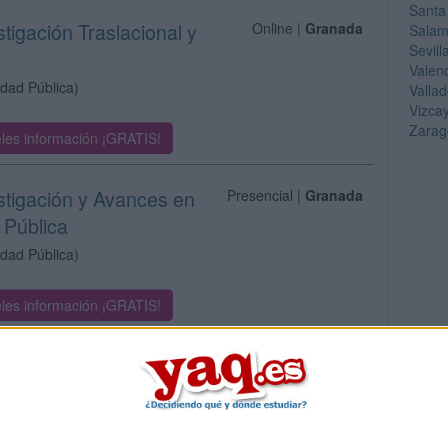
Santa
stigación Traslacional y
Online |
Granada
Sala
Sevill
Valen
idad Pública)
Vallad
Vizca
Zarag
les información ¡GRATIS!
estigación y Avances en
Presencial |
Granada
 Pública
idad Pública)
les información ¡GRATIS!