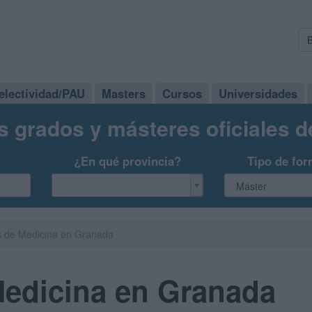
electividad/PAU
Masters
Cursos
Universidades
s grados y másteres oficiales 
¿En qué provincia?
Tipo de for
s de Medicina en Granada
Medicina en Granada