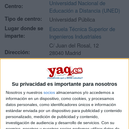
Universidad Nacional de
Centro:
Educación a Distancia (UNED)
Tipo de centro:
Universidad Pública
Lugar donde se
Escuela Técnica Superior de
imparte:
Ingenieros Industriales
C/ Juan del Rosal, 12
Dirección:
28040 Madrid
Madrid
Recibir más
Su privacidad es importante para nosotros
información
Nosotros y nuestros
socios
almacenamos y/o accedemos a
información en un dispositivo, como cookies, y procesamos
datos personales, como identificadores únicos e información
Rellena este formulario con tus datos y un texto con las
estándar enviada por un dispositivo para publicidad y contenido
preguntas que quieres hacer. Al pulsar el botón de enviar,
personalizado, medición de publicidad y contenido,
los datos y la pregunta que has introducido se enviarán
investigación de audiencia y desarrollo de servicios.
Con su
por correo electrónico al centro educativo para que te
permiso, nosotros y nuestros socios podemos utilizar datos de