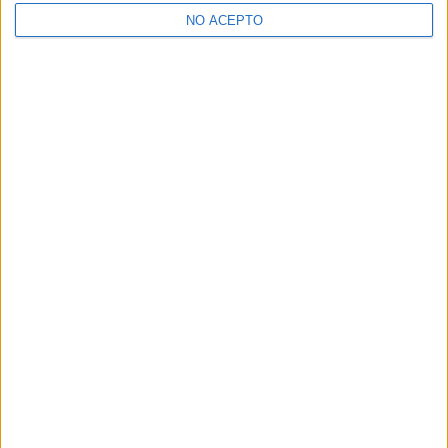
>> Residencias de estudiantes y colegios mayores en Madrid
NO ACEPTO
¿Decidiendo si estudiar esto?
Pídeles información ¡GRATIS!
Mapa
+
−