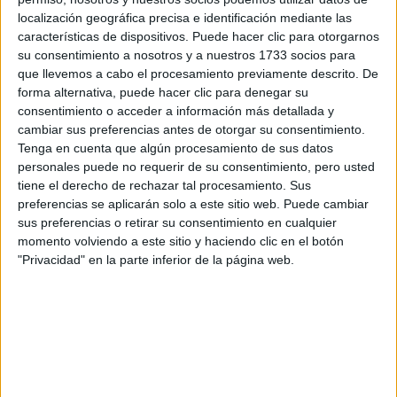
respondan ellos directamente.
localización geográfica precisa e identificación mediante las
Tu nombre:
*
características de dispositivos. Puede hacer clic para otorgarnos
su consentimiento a nosotros y a nuestros 1733 socios para
que llevemos a cabo el procesamiento previamente descrito. De
Tus apellidos:
*
forma alternativa, puede hacer clic para denegar su
consentimiento o acceder a información más detallada y
Tu email:
*
cambiar sus preferencias antes de otorgar su consentimiento.
Tenga en cuenta que algún procesamiento de sus datos
personales puede no requerir de su consentimiento, pero usted
¿Qué quieres preguntar?
*
tiene el derecho de rechazar tal procesamiento. Sus
preferencias se aplicarán solo a este sitio web. Puede cambiar
sus preferencias o retirar su consentimiento en cualquier
momento volviendo a este sitio y haciendo clic en el botón
"Privacidad" en la parte inferior de la página web.
Escribe aquí las dudas o preguntas que te gustaría que te
respondieran: plazos de preinscripción, precios, plazas
disponibles…:
Acepto los
términos y condiciones
y la
política de
privacidad
:
*