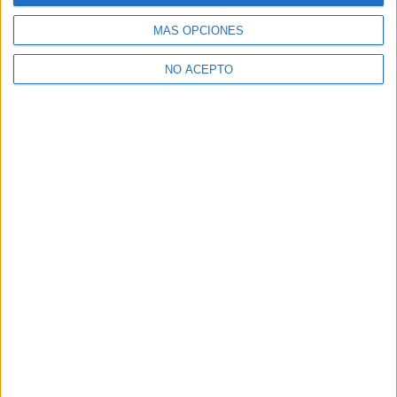
la Administración Pública
MÁS OPCIONES
¿Necesitas alojamiento universitario en Madrid?
NO ACEPTO
>> Residencias de estudiantes y colegios mayores en Madrid
¿Decidiendo si estudiar esto?
Pídeles información ¡GRATIS!
Mapa
+
−