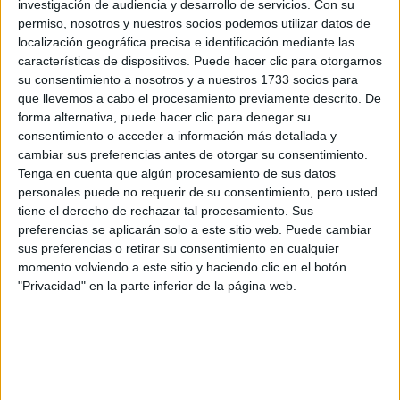
investigación de audiencia y desarrollo de servicios.
Con su
Rellena este formulario con tus datos y un texto con las
preguntas que quieres hacer. Al pulsar el botón de enviar,
permiso, nosotros y nuestros socios podemos utilizar datos de
los datos y la pregunta que has introducido se enviarán
localización geográfica precisa e identificación mediante las
por correo electrónico al centro educativo para que te
características de dispositivos. Puede hacer clic para otorgarnos
respondan ellos directamente.
su consentimiento a nosotros y a nuestros 1733 socios para
que llevemos a cabo el procesamiento previamente descrito. De
Tu nombre:
*
forma alternativa, puede hacer clic para denegar su
consentimiento o acceder a información más detallada y
Tus apellidos:
*
cambiar sus preferencias antes de otorgar su consentimiento.
Tenga en cuenta que algún procesamiento de sus datos
personales puede no requerir de su consentimiento, pero usted
Tu email:
*
tiene el derecho de rechazar tal procesamiento. Sus
preferencias se aplicarán solo a este sitio web. Puede cambiar
¿Qué quieres preguntar?
*
sus preferencias o retirar su consentimiento en cualquier
momento volviendo a este sitio y haciendo clic en el botón
"Privacidad" en la parte inferior de la página web.
Escribe aquí las dudas o preguntas que te gustaría que te
respondieran: plazos de preinscripción, precios, plazas