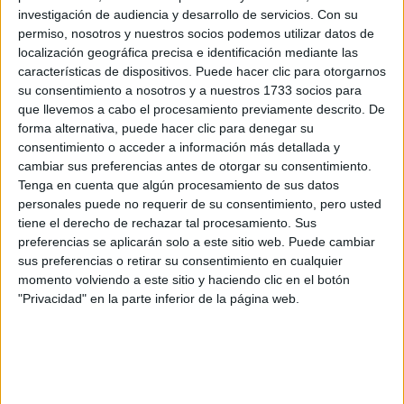
investigación de audiencia y desarrollo de servicios.
Con su
Titulación
permiso, nosotros y nuestros socios podemos utilizar datos de
Grado en Ingeniería de la Energía
localización geográfica precisa e identificación mediante las
características de dispositivos. Puede hacer clic para otorgarnos
Grado en Ingeniería Eléctrica
su consentimiento a nosotros y a nuestros 1733 socios para
Grado en Ingeniería en Electrónica Industrial y Automática
que llevemos a cabo el procesamiento previamente descrito. De
forma alternativa, puede hacer clic para denegar su
Grado en Ingeniería en Tecnologías Industriales
consentimiento o acceder a información más detallada y
Grado en Ingeniería Mecánica
cambiar sus preferencias antes de otorgar su consentimiento.
Tenga en cuenta que algún procesamiento de sus datos
Grado Combinado en Ingeniería Eléctrica + Ingeniería en Electrónic
personales puede no requerir de su consentimiento, pero usted
Grado Combinado en Ingeniería Eléctrica + Ingeniería en Tecnologí
tiene el derecho de rechazar tal procesamiento. Sus
preferencias se aplicarán solo a este sitio web. Puede cambiar
Grado Combinado en Ingeniería Eléctrica + Ingeniería Mecánica
sus preferencias o retirar su consentimiento en cualquier
Grado Combinado en Ingeniería Electrónica Industrial y Automática 
momento volviendo a este sitio y haciendo clic en el botón
"Privacidad" en la parte inferior de la página web.
Grado Combinado en Ingeniería en Tecnologías Industriales + Ing
Grado Combinado en Ingeniería Mecánica + Ingeniería en Electróni
Máster Universitario en Industria Conectada
Máster Universitario en Ingeniería Avanzada de Fabricación