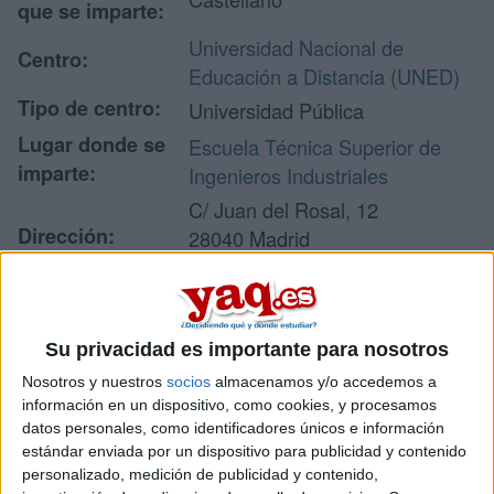
que se imparte:
Universidad Nacional de
Centro:
Educación a Distancia (UNED)
Tipo de centro:
Universidad Pública
Lugar donde se
Escuela Técnica Superior de
imparte:
Ingenieros Industriales
C/ Juan del Rosal, 12
Dirección:
28040 Madrid
Madrid
Recibir más
Su privacidad es importante para nosotros
Nosotros y nuestros
socios
almacenamos y/o accedemos a
información
información en un dispositivo, como cookies, y procesamos
datos personales, como identificadores únicos e información
Rellena este formulario con tus datos y un texto con las
estándar enviada por un dispositivo para publicidad y contenido
preguntas que quieres hacer. Al pulsar el botón de enviar,
personalizado, medición de publicidad y contenido,