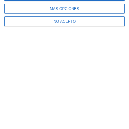
Tecnologías Industriales
MÁS OPCIONES
¿Necesitas alojamiento universitario en Madrid?
NO ACEPTO
>> Residencias de estudiantes y colegios mayores en Madrid
¿Decidiendo si estudiar esto?
Pídeles información ¡GRATIS!
Mapa
+
−