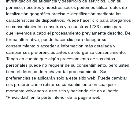
los datos y la pregunta que has introducido se enviarán
investigación de audiencia y desarrollo de servicios.
Con su
por correo electrónico al centro educativo para que te
permiso, nosotros y nuestros socios podemos utilizar datos de
respondan ellos directamente.
localización geográfica precisa e identificación mediante las
características de dispositivos. Puede hacer clic para otorgarnos
Tu nombre:
*
su consentimiento a nosotros y a nuestros 1733 socios para
que llevemos a cabo el procesamiento previamente descrito. De
Tus apellidos:
*
forma alternativa, puede hacer clic para denegar su
consentimiento o acceder a información más detallada y
cambiar sus preferencias antes de otorgar su consentimiento.
Tu email:
*
Tenga en cuenta que algún procesamiento de sus datos
personales puede no requerir de su consentimiento, pero usted
¿Qué quieres preguntar?
*
tiene el derecho de rechazar tal procesamiento. Sus
preferencias se aplicarán solo a este sitio web. Puede cambiar
sus preferencias o retirar su consentimiento en cualquier
momento volviendo a este sitio y haciendo clic en el botón
"Privacidad" en la parte inferior de la página web.
Escribe aquí las dudas o preguntas que te gustaría que te
respondieran: plazos de preinscripción, precios, plazas
disponibles…:
Acepto los
términos y condiciones
y la
política de