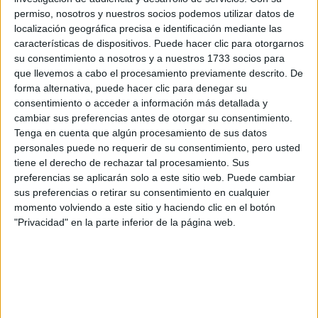
los datos y la pregunta que has introducido se enviarán
permiso, nosotros y nuestros socios podemos utilizar datos de
por correo electrónico al centro educativo para que te
localización geográfica precisa e identificación mediante las
respondan ellos directamente.
características de dispositivos. Puede hacer clic para otorgarnos
su consentimiento a nosotros y a nuestros 1733 socios para
Tu nombre:
*
que llevemos a cabo el procesamiento previamente descrito. De
forma alternativa, puede hacer clic para denegar su
Tus apellidos:
*
consentimiento o acceder a información más detallada y
cambiar sus preferencias antes de otorgar su consentimiento.
Tenga en cuenta que algún procesamiento de sus datos
Tu email:
*
personales puede no requerir de su consentimiento, pero usted
tiene el derecho de rechazar tal procesamiento. Sus
¿Qué quieres preguntar?
*
preferencias se aplicarán solo a este sitio web. Puede cambiar
sus preferencias o retirar su consentimiento en cualquier
momento volviendo a este sitio y haciendo clic en el botón
"Privacidad" en la parte inferior de la página web.
Escribe aquí las dudas o preguntas que te gustaría que te
respondieran: plazos de preinscripción, precios, plazas
disponibles…: