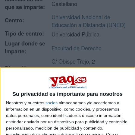
Castellano
que se imparte:
Universidad Nacional de
Centro:
Educación a Distancia (UNED)
Tipo de centro:
Universidad Pública
Lugar donde se
Facultad de Derecho
imparte:
C/ Obispo Trejo, 2
Dirección:
28040 Madrid
Madrid
Su privacidad es importante para nosotros
Recibir más
Nosotros y nuestros
socios
almacenamos y/o accedemos a
información en un dispositivo, como cookies, y procesamos
información
datos personales, como identificadores únicos e información
estándar enviada por un dispositivo para publicidad y contenido
Rellena este formulario con tus datos y un texto con las
personalizado, medición de publicidad y contenido,
preguntas que quieres hacer. Al pulsar el botón de enviar,
investigación de audiencia y desarrollo de servicios.
Con su