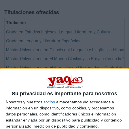
Titulaciones ofrecidas
Titulación
Grado en Estudios Ingleses: Lengua, Literatura y Cultura
Grado en Lengua y Literatura Españolas
Máster Universitario en Ciencia del Lenguaje y Lingüística Hispánic
Máster Universitario en El Mundo Clásico y su Proyección en la Cul
Máster Universitario en Elaboración de Diccionarios y Control de C
Máster Universitario en Estudios Avanzados e Iniciación a la Investi
Máster Universitario en Estudios de Género
Su privacidad es importante para nosotros
Máster Universitario en Estudios Franceses y Francófonos
Nosotros y nuestros
socios
almacenamos y/o accedemos a
Máster Universitario en Estudios Literarios y Culturales Ingleses y 
información en un dispositivo, como cookies, y procesamos
Máster Universitario en Formación de Profesores de Español co
datos personales, como identificadores únicos e información
estándar enviada por un dispositivo para publicidad y contenido
Máster Universitario en Formación e Investigación Literaria y Teat
personalizado, medición de publicidad y contenido,