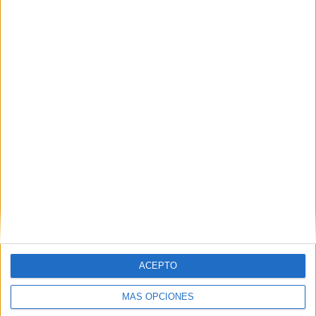
Contactar
Paseo Senda del Rey, 7
28040
Madrid
Madrid
Tel:
913 986 813
Mapa
+
−
ACEPTO
MÁS OPCIONES