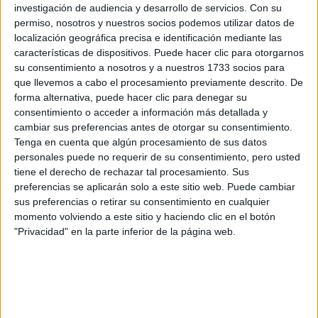
Máster Universitario en Humanidades Digitales: Métodos y Buenas 
investigación de audiencia y desarrollo de servicios.
Con su
permiso, nosotros y nuestros socios podemos utilizar datos de
Máster Universitario en Las Tecnologías de la Información y la C
localización geográfica precisa e identificación mediante las
Máster Universitario en Lingüística Inglesa Aplicada
características de dispositivos. Puede hacer clic para otorgarnos
Máster Universitario en Literaturas Hispánicas (Catalana, Gallega 
su consentimiento a nosotros y a nuestros 1733 socios para
que llevemos a cabo el procesamiento previamente descrito. De
forma alternativa, puede hacer clic para denegar su
¡Síguenos en Facebook!
consentimiento o acceder a información más detallada y
cambiar sus preferencias antes de otorgar su consentimiento.
Tenga en cuenta que algún procesamiento de sus datos
personales puede no requerir de su consentimiento, pero usted
tiene el derecho de rechazar tal procesamiento. Sus
preferencias se aplicarán solo a este sitio web. Puede cambiar
sus preferencias o retirar su consentimiento en cualquier
momento volviendo a este sitio y haciendo clic en el botón
"Privacidad" en la parte inferior de la página web.