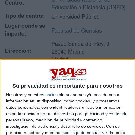
Centro:
Educación a Distancia (UNED)
Tipo de centro:
Universidad Pública
Lugar donde se
Facultad de Ciencias
imparte:
Paseo Senda del Rey, 9
Dirección:
28040 Madrid
Madrid
Recibir más
Su privacidad es importante para nosotros
información
Nosotros y nuestros
socios
almacenamos y/o accedemos a
información en un dispositivo, como cookies, y procesamos
datos personales, como identificadores únicos e información
Rellena este formulario con tus datos y un texto con las
estándar enviada por un dispositivo para publicidad y contenido
preguntas que quieres hacer. Al pulsar el botón de enviar,
personalizado, medición de publicidad y contenido,
los datos y la pregunta que has introducido se enviarán
investigación de audiencia y desarrollo de servicios.
Con su
por correo electrónico al centro educativo para que te
permiso, nosotros y nuestros socios podemos utilizar datos de
respondan ellos directamente.