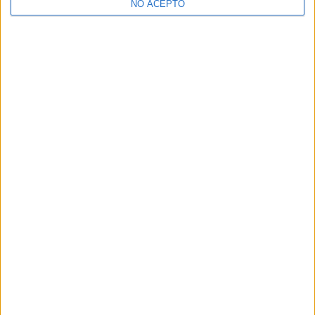
NO ACEPTO
¿Decidiendo si estudiar esto?
Pídeles información ¡GRATIS!
Mapa
+
−
Leaflet
|
©
OpenStreetMap