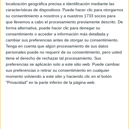
localización geográfica precisa e identificación mediante las
Tu nombre:
*
características de dispositivos. Puede hacer clic para otorgarnos
su consentimiento a nosotros y a nuestros 1733 socios para
que llevemos a cabo el procesamiento previamente descrito. De
Tus apellidos:
*
forma alternativa, puede hacer clic para denegar su
consentimiento o acceder a información más detallada y
Tu email:
*
cambiar sus preferencias antes de otorgar su consentimiento.
Tenga en cuenta que algún procesamiento de sus datos
personales puede no requerir de su consentimiento, pero usted
¿Qué quieres preguntar?
*
tiene el derecho de rechazar tal procesamiento. Sus
preferencias se aplicarán solo a este sitio web. Puede cambiar
sus preferencias o retirar su consentimiento en cualquier
momento volviendo a este sitio y haciendo clic en el botón
"Privacidad" en la parte inferior de la página web.
Escribe aquí las dudas o preguntas que te gustaría que te
respondieran: plazos de preinscripción, precios, plazas
disponibles…:
Acepto los
términos y condiciones
y la
política de
privacidad
:
*