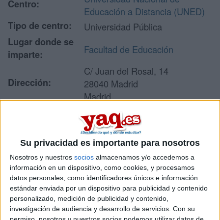
Centro:
Educación a Distancia (UNED)
Tipo de centro:
Universidad Pública
Lugar donde se
Facultad de Educación
imparte:
C/ Juan del Rosal, 14
Dirección:
28040 Madrid
Madrid
Recibir más
Su privacidad es importante para nosotros
información
Nosotros y nuestros
socios
almacenamos y/o accedemos a
información en un dispositivo, como cookies, y procesamos
Rellena este formulario con tus datos y un texto con las
datos personales, como identificadores únicos e información
preguntas que quieres hacer. Al pulsar el botón de enviar,
estándar enviada por un dispositivo para publicidad y contenido
los datos y la pregunta que has introducido se enviarán
personalizado, medición de publicidad y contenido,
por correo electrónico al centro educativo para que te
investigación de audiencia y desarrollo de servicios.
Con su
respondan ellos directamente.
permiso, nosotros y nuestros socios podemos utilizar datos de