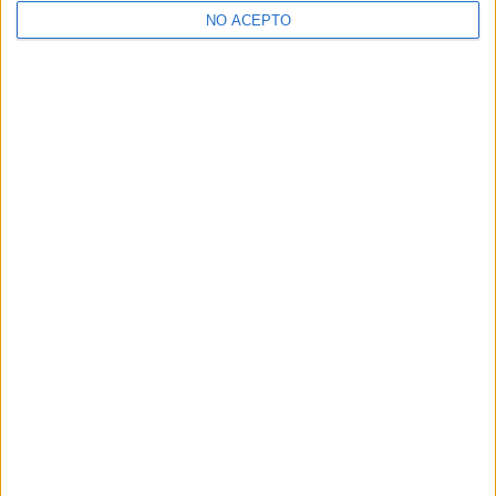
NO ACEPTO
¿Decidiendo si estudiar esto?
Pídeles información ¡GRATIS!
Mapa
+
−