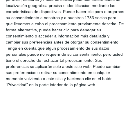
localización geográfica precisa e identificación mediante las
Tu nombre:
*
características de dispositivos. Puede hacer clic para otorgarnos
su consentimiento a nosotros y a nuestros 1733 socios para
Tus apellidos:
*
que llevemos a cabo el procesamiento previamente descrito. De
forma alternativa, puede hacer clic para denegar su
consentimiento o acceder a información más detallada y
Tu email:
*
cambiar sus preferencias antes de otorgar su consentimiento.
Tenga en cuenta que algún procesamiento de sus datos
¿Qué quieres preguntar?
*
personales puede no requerir de su consentimiento, pero usted
tiene el derecho de rechazar tal procesamiento. Sus
preferencias se aplicarán solo a este sitio web. Puede cambiar
sus preferencias o retirar su consentimiento en cualquier
momento volviendo a este sitio y haciendo clic en el botón
"Privacidad" en la parte inferior de la página web.
Escribe aquí las dudas o preguntas que te gustaría que te
respondieran: plazos de preinscripción, precios, plazas
disponibles…:
Acepto los
términos y condiciones
y la
política de
privacidad
:
*