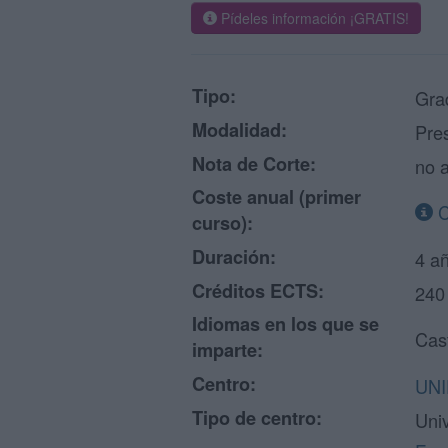
Pídeles información ¡GRATIS!
Tipo:
Grad
Modalidad:
Pre
Nota de Corte:
no a
Coste anual (primer
C
curso):
Duración:
4 a
Créditos ECTS:
240
Idiomas en los que se
Cas
imparte:
Centro:
UNI
Tipo de centro:
Uni