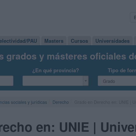
electividad/PAU
Masters
Cursos
Universidades
s grados y másteres oficiales 
¿En qué provincia?
Tipo de for
ncias sociales y jurídicas
Derecho
Grado en Derecho en: UNIE | Un
echo en: UNIE | Unive