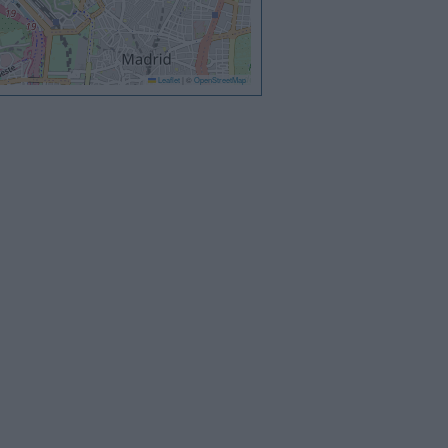
Leaflet
|
©
OpenStreetMap