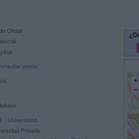
o Oficial
¿De
sencial
plica
onsultar precio
ños
+
−
tellano
E | Universidad
versidad Privada