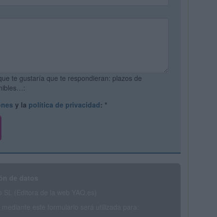
que te gustaría que te respondieran: plazos de
onibles…:
ones
y la
política de privacidad
:
*
ón de datos
SL (Editora de la web YAQ.es)
mediante este formulario será utilizada para: