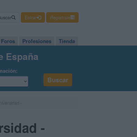
Buscar
Entrar
Regístrate
Foros
Profesiones
Tienda
de España
mación:
iversidad -
rsidad -