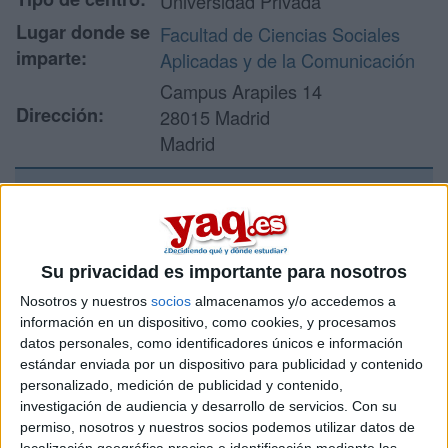
Universidad Privada
Lugar donde se
Facultad de Ciencias Sociales
imparte:
Aplicadas y de la Comunicación
Campus Arapiles 14
Dirección:
28015 Madrid
Madrid
Recibir más
información
Su privacidad es importante para nosotros
Nosotros y nuestros
socios
almacenamos y/o accedemos a
Rellena este formulario con tus datos y un texto con las
información en un dispositivo, como cookies, y procesamos
preguntas que quieres hacer. Al pulsar el botón de enviar,
datos personales, como identificadores únicos e información
los datos y la pregunta que has introducido se enviarán
estándar enviada por un dispositivo para publicidad y contenido
por correo electrónico al centro educativo para que te
personalizado, medición de publicidad y contenido,
respondan ellos directamente.
investigación de audiencia y desarrollo de servicios.
Con su
Tu nombre:
*
permiso, nosotros y nuestros socios podemos utilizar datos de