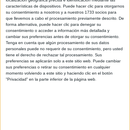
localización geográfica precisa e identificación mediante las
características de dispositivos. Puede hacer clic para otorgarnos
Tus apellidos:
*
su consentimiento a nosotros y a nuestros 1733 socios para
que llevemos a cabo el procesamiento previamente descrito. De
Tu email:
*
forma alternativa, puede hacer clic para denegar su
consentimiento o acceder a información más detallada y
cambiar sus preferencias antes de otorgar su consentimiento.
¿Qué quieres preguntar?
*
Tenga en cuenta que algún procesamiento de sus datos
personales puede no requerir de su consentimiento, pero usted
tiene el derecho de rechazar tal procesamiento. Sus
preferencias se aplicarán solo a este sitio web. Puede cambiar
sus preferencias o retirar su consentimiento en cualquier
momento volviendo a este sitio y haciendo clic en el botón
Escribe aquí las dudas o preguntas que te gustaría que te
"Privacidad" en la parte inferior de la página web.
respondieran: plazos de preinscripción, precios, plazas
disponibles…:
Acepto los
términos y condiciones
y la
política de
privacidad
:
*