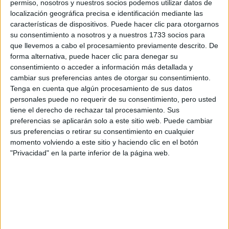
permiso, nosotros y nuestros socios podemos utilizar datos de
Tu nombre:
*
localización geográfica precisa e identificación mediante las
características de dispositivos. Puede hacer clic para otorgarnos
su consentimiento a nosotros y a nuestros 1733 socios para
Tus apellidos:
*
que llevemos a cabo el procesamiento previamente descrito. De
forma alternativa, puede hacer clic para denegar su
Tu email:
*
consentimiento o acceder a información más detallada y
cambiar sus preferencias antes de otorgar su consentimiento.
Tenga en cuenta que algún procesamiento de sus datos
¿Qué quieres preguntar?
*
personales puede no requerir de su consentimiento, pero usted
tiene el derecho de rechazar tal procesamiento. Sus
preferencias se aplicarán solo a este sitio web. Puede cambiar
sus preferencias o retirar su consentimiento en cualquier
momento volviendo a este sitio y haciendo clic en el botón
"Privacidad" en la parte inferior de la página web.
Escribe aquí las dudas o preguntas que te gustaría que te
respondieran: plazos de preinscripción, precios, plazas
disponibles…:
Acepto los
términos y condiciones
y la
política de
privacidad
:
*