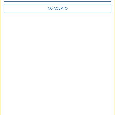
>> Residencias de estudiantes y colegios mayores en Madrid
NO ACEPTO
¿Decidiendo si estudiar esto?
Pídeles información ¡GRATIS!
Mapa
+
−