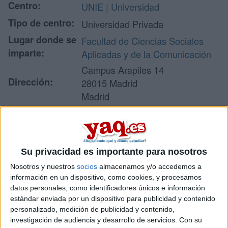
Centro:
UNIE | Universidad
Tipo de centro:
Universidad Privada
Lugar donde se
Facultad de Ciencias Sociales
imparte:
Aplicadas y de la Comunicación
Campus Arapiles 14
Dirección:
28015 Madrid
Madrid
Recibir más
Su privacidad es importante para nosotros
información
Nosotros y nuestros
socios
almacenamos y/o accedemos a
información en un dispositivo, como cookies, y procesamos
Rellena este formulario con tus datos y un texto con las
datos personales, como identificadores únicos e información
preguntas que quieres hacer. Al pulsar el botón de enviar,
estándar enviada por un dispositivo para publicidad y contenido
los datos y la pregunta que has introducido se enviarán
personalizado, medición de publicidad y contenido,
por correo electrónico al centro educativo para que te
investigación de audiencia y desarrollo de servicios.
Con su
respondan ellos directamente.