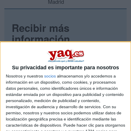
Madrid
Recibir más
información
Rellena este formulario con tus datos y un texto con las
preguntas que quieres hacer. Al pulsar el botón de enviar,
los datos y la pregunta que has introducido se enviarán
Su privacidad es importante para nosotros
por correo electrónico al centro educativo para que te
respondan ellos directamente.
Nosotros y nuestros
socios
almacenamos y/o accedemos a
Tu nombre:
*
información en un dispositivo, como cookies, y procesamos
datos personales, como identificadores únicos e información
estándar enviada por un dispositivo para publicidad y contenido
Tus apellidos:
*
personalizado, medición de publicidad y contenido,
investigación de audiencia y desarrollo de servicios.
Con su
permiso, nosotros y nuestros socios podemos utilizar datos de
Tu email:
*
localización geográfica precisa e identificación mediante las
características de dispositivos. Puede hacer clic para otorgarnos
¿Qué quieres preguntar?
*