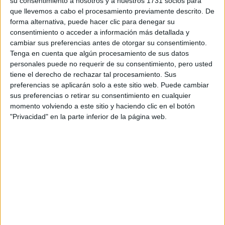
su consentimiento a nosotros y a nuestros 1731 socios para
que llevemos a cabo el procesamiento previamente descrito. De
forma alternativa, puede hacer clic para denegar su
consentimiento o acceder a información más detallada y
cambiar sus preferencias antes de otorgar su consentimiento.
Tenga en cuenta que algún procesamiento de sus datos
personales puede no requerir de su consentimiento, pero usted
Escribe aquí las dudas o preguntas que te gustaría que te
tiene el derecho de rechazar tal procesamiento. Sus
respondieran: plazos de preinscripción, precios, plazas
preferencias se aplicarán solo a este sitio web. Puede cambiar
disponibles…:
sus preferencias o retirar su consentimiento en cualquier
Acepto los
términos y condiciones
y la
política de
momento volviendo a este sitio y haciendo clic en el botón
privacidad
:
*
"Privacidad" en la parte inferior de la página web.
Información básica sobre protección de datos
Responsable:
Compás Mediterráneo SL (Editora de la
web YAQ.es)