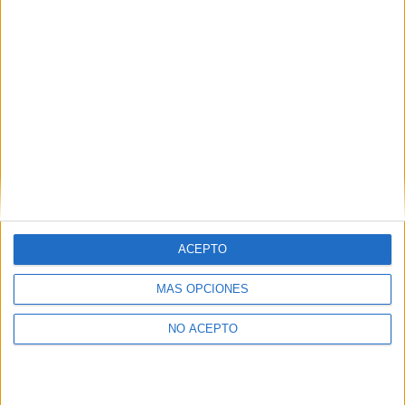
privacidad.
Puedes consultar nuestra política de privacidad completa
aquí
.
¿Quieres ver más titulaciones como esta?
Ver todos los
Másters en ADE - Administración
y Dirección de Empresas
¿Necesitas alojamiento universitario en Madrid?
ACEPTO
>> Residencias de estudiantes y colegios mayores en Madrid
MÁS OPCIONES
¿Decidiendo si estudiar esto?
NO ACEPTO
Pídeles información ¡GRATIS!
Mapa