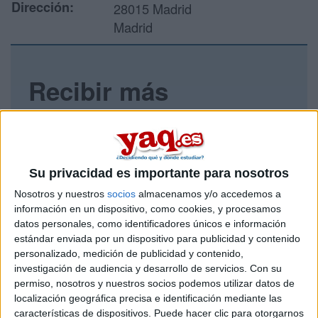
Dirección:
28015 Madrid
Madrid
Recibir más
información
Rellena este formulario con tus datos y un texto con las
preguntas que quieres hacer. Al pulsar el botón de enviar,
Su privacidad es importante para nosotros
los datos y la pregunta que has introducido se enviarán
por correo electrónico al centro educativo para que te
Nosotros y nuestros
socios
almacenamos y/o accedemos a
respondan ellos directamente.
información en un dispositivo, como cookies, y procesamos
Tu nombre:
*
datos personales, como identificadores únicos e información
estándar enviada por un dispositivo para publicidad y contenido
personalizado, medición de publicidad y contenido,
Tus apellidos:
*
investigación de audiencia y desarrollo de servicios.
Con su
permiso, nosotros y nuestros socios podemos utilizar datos de
localización geográfica precisa e identificación mediante las
Tu email:
*
características de dispositivos. Puede hacer clic para otorgarnos