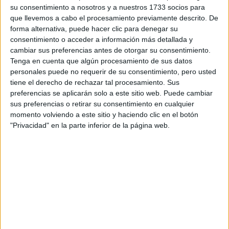
su consentimiento a nosotros y a nuestros 1733 socios para
¿Qué quieres preguntar?
*
que llevemos a cabo el procesamiento previamente descrito. De
forma alternativa, puede hacer clic para denegar su
consentimiento o acceder a información más detallada y
cambiar sus preferencias antes de otorgar su consentimiento.
Tenga en cuenta que algún procesamiento de sus datos
personales puede no requerir de su consentimiento, pero usted
tiene el derecho de rechazar tal procesamiento. Sus
Escribe aquí las dudas o preguntas que te gustaría que te
preferencias se aplicarán solo a este sitio web. Puede cambiar
respondieran: plazos de preinscripción, precios, plazas
sus preferencias o retirar su consentimiento en cualquier
disponibles…:
momento volviendo a este sitio y haciendo clic en el botón
Acepto los
términos y condiciones
y la
política de
"Privacidad" en la parte inferior de la página web.
privacidad
:
*
Información básica sobre protección de datos
Responsable:
Compás Mediterráneo SL (Editora de la