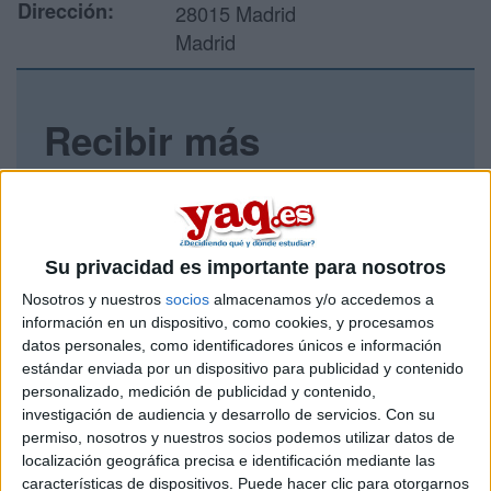
Dirección:
28015 Madrid
Madrid
Recibir más
información
Rellena este formulario con tus datos y un texto con las
preguntas que quieres hacer. Al pulsar el botón de enviar,
Su privacidad es importante para nosotros
los datos y la pregunta que has introducido se enviarán
por correo electrónico al centro educativo para que te
Nosotros y nuestros
socios
almacenamos y/o accedemos a
respondan ellos directamente.
información en un dispositivo, como cookies, y procesamos
Tu nombre:
*
datos personales, como identificadores únicos e información
estándar enviada por un dispositivo para publicidad y contenido
personalizado, medición de publicidad y contenido,
Tus apellidos:
*
investigación de audiencia y desarrollo de servicios.
Con su
permiso, nosotros y nuestros socios podemos utilizar datos de
localización geográfica precisa e identificación mediante las
Tu email:
*
características de dispositivos. Puede hacer clic para otorgarnos