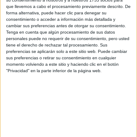
su consentimiento a nosotros y a nuestros 1733 socios para
que llevemos a cabo el procesamiento previamente descrito. De
forma alternativa, puede hacer clic para denegar su
consentimiento o acceder a información más detallada y
cambiar sus preferencias antes de otorgar su consentimiento.
Tenga en cuenta que algún procesamiento de sus datos
Escribe aquí las dudas o preguntas que te gustaría que te
personales puede no requerir de su consentimiento, pero usted
respondieran: plazos de preinscripción, precios, plazas
tiene el derecho de rechazar tal procesamiento. Sus
disponibles…:
preferencias se aplicarán solo a este sitio web. Puede cambiar
sus preferencias o retirar su consentimiento en cualquier
Acepto los
términos y condiciones
y la
política de
momento volviendo a este sitio y haciendo clic en el botón
privacidad
:
*
"Privacidad" en la parte inferior de la página web.
Información básica sobre protección de datos
Responsable:
Compás Mediterráneo SL (Editora de la
web YAQ.es)