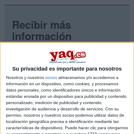
Recibir más
información
Rellena este formulario con tus datos y un texto con las
preguntas que quieres hacer. Al pulsar el botón de enviar,
los datos y la pregunta que has introducido se enviarán
por correo electrónico al centro educativo para que te
Su privacidad es importante para nosotros
respondan ellos directamente.
Nosotros y nuestros
socios
almacenamos y/o accedemos a
Tu nombre:
*
información en un dispositivo, como cookies, y procesamos
datos personales, como identificadores únicos e información
Tus apellidos:
*
estándar enviada por un dispositivo para publicidad y contenido
personalizado, medición de publicidad y contenido,
investigación de audiencia y desarrollo de servicios.
Con su
Tu email:
*
permiso, nosotros y nuestros socios podemos utilizar datos de
localización geográfica precisa e identificación mediante las
características de dispositivos. Puede hacer clic para otorgarnos
¿Qué quieres preguntar?
*