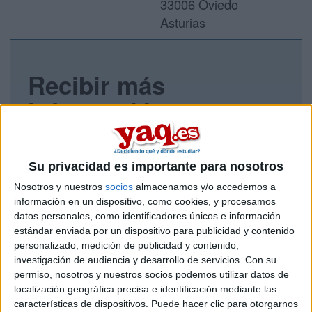
33006 Oviedo
Asturias
Recibir más
información
Rellena este formulario con tus datos y un texto con las
preguntas que quieres hacer. Al pulsar el botón de enviar,
los datos y la pregunta que has introducido se enviarán
Su privacidad es importante para nosotros
por correo electrónico al centro educativo para que te
Nosotros y nuestros
socios
almacenamos y/o accedemos a
respondan ellos directamente.
información en un dispositivo, como cookies, y procesamos
Tu nombre:
*
datos personales, como identificadores únicos e información
estándar enviada por un dispositivo para publicidad y contenido
personalizado, medición de publicidad y contenido,
Tus apellidos:
*
investigación de audiencia y desarrollo de servicios.
Con su
permiso, nosotros y nuestros socios podemos utilizar datos de
Tu email:
*
localización geográfica precisa e identificación mediante las
características de dispositivos. Puede hacer clic para otorgarnos