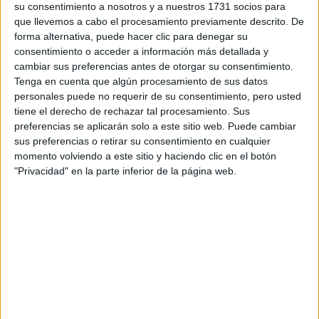
su consentimiento a nosotros y a nuestros 1731 socios para
¿Qué quieres preguntar?
*
que llevemos a cabo el procesamiento previamente descrito. De
forma alternativa, puede hacer clic para denegar su
consentimiento o acceder a información más detallada y
cambiar sus preferencias antes de otorgar su consentimiento.
Tenga en cuenta que algún procesamiento de sus datos
personales puede no requerir de su consentimiento, pero usted
tiene el derecho de rechazar tal procesamiento. Sus
Escribe aquí las dudas o preguntas que te gustaría que te
preferencias se aplicarán solo a este sitio web. Puede cambiar
respondieran: plazos de preinscripción, precios, plazas
sus preferencias o retirar su consentimiento en cualquier
disponibles…:
momento volviendo a este sitio y haciendo clic en el botón
Acepto los
términos y condiciones
y la
política de
"Privacidad" en la parte inferior de la página web.
privacidad
:
*
Información básica sobre protección de datos
Responsable:
Compás Mediterráneo SL (Editora de la