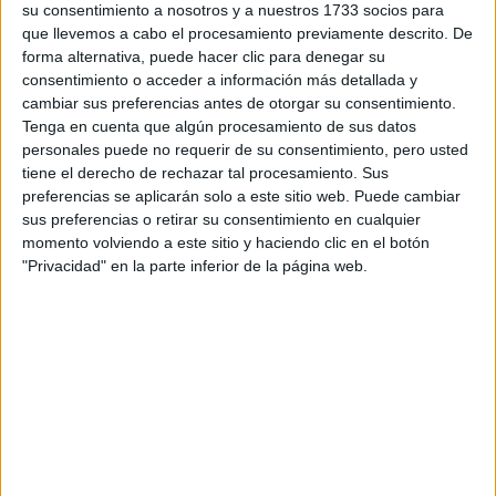
su consentimiento a nosotros y a nuestros 1733 socios para
¿Qué quieres preguntar?
*
que llevemos a cabo el procesamiento previamente descrito. De
forma alternativa, puede hacer clic para denegar su
consentimiento o acceder a información más detallada y
cambiar sus preferencias antes de otorgar su consentimiento.
Tenga en cuenta que algún procesamiento de sus datos
personales puede no requerir de su consentimiento, pero usted
tiene el derecho de rechazar tal procesamiento. Sus
Escribe aquí las dudas o preguntas que te gustaría que te
preferencias se aplicarán solo a este sitio web. Puede cambiar
respondieran: plazos de preinscripción, precios, plazas
sus preferencias o retirar su consentimiento en cualquier
disponibles…:
momento volviendo a este sitio y haciendo clic en el botón
Acepto los
términos y condiciones
y la
política de
"Privacidad" en la parte inferior de la página web.
privacidad
:
*
Información básica sobre protección de datos
Responsable:
Compás Mediterráneo SL (Editora de la