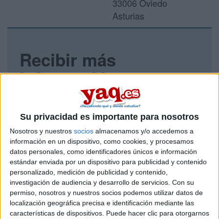
33006 Oviedo
Asturias
Recibir más
información
Rellena este formulario con tus datos y un texto con las
preguntas que quieres hacer. Al pulsar el botón de enviar,
los datos y la pregunta que has introducido se enviarán
Su privacidad es importante para nosotros
por correo electrónico al centro educativo para que te
Nosotros y nuestros
socios
almacenamos y/o accedemos a
respondan ellos directamente.
información en un dispositivo, como cookies, y procesamos
Tu nombre:
*
datos personales, como identificadores únicos e información
estándar enviada por un dispositivo para publicidad y contenido
personalizado, medición de publicidad y contenido,
Tus apellidos:
*
investigación de audiencia y desarrollo de servicios.
Con su
permiso, nosotros y nuestros socios podemos utilizar datos de
Tu email:
*
localización geográfica precisa e identificación mediante las
características de dispositivos. Puede hacer clic para otorgarnos