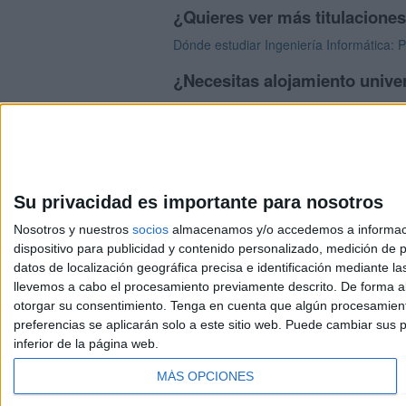
¿Quieres ver más titulacione
Dónde estudiar Ingeniería Informática: 
¿Necesitas alojamiento univer
>> Residencias de estudiantes y colegio
Su privacidad es importante para nosotros
Nosotros y nuestros
socios
almacenamos y/o accedemos a información
dispositivo para publicidad y contenido personalizado, medición de pu
Avis
datos de localización geográfica precisa e identificación mediante l
© 2003-2026
Compá
llevemos a cabo el procesamiento previamente descrito. De forma al
otorgar su consentimiento.
Tenga en cuenta que algún procesamiento
preferencias se aplicarán solo a este sitio web. Puede cambiar sus p
inferior de la página web.
MÁS OPCIONES