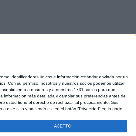
mo identificadores únicos e información estándar enviada por un
ios.
Con su permiso, nosotros y nuestros socios podemos utilizar
okies
 consentimiento a nosotros y a nuestros 1731 socios para que
el. +34 91 593 2767
 a información más detallada y cambiar sus preferencias antes de
o usted tiene el derecho de rechazar tal procesamiento. Sus
a este sitio y haciendo clic en el botón "Privacidad" en la parte
ACEPTO