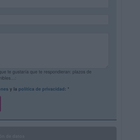
que te gustaría que te respondieran: plazos de
onibles…:
ones
y la
política de privacidad
:
*
ón de datos