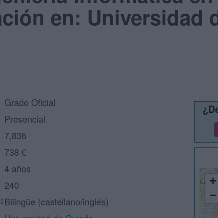
ación en: Universidad 
Grado Oficial
¿De
Presencial
7,836
738 €
4 años
+
240
−
:
Bilingüe (castellano/inglés)