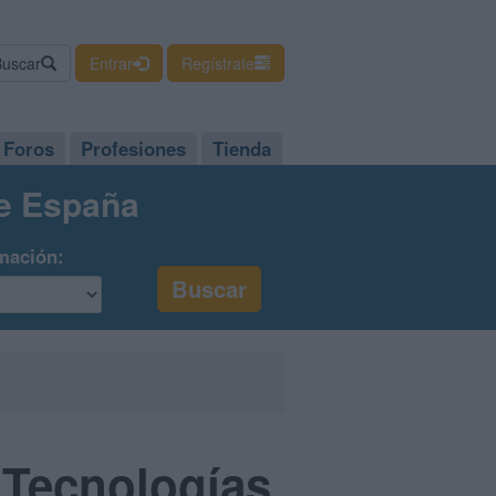
Buscar
Entrar
Regístrate
Foros
Profesiones
Tienda
de España
mación:
 Tecnologías