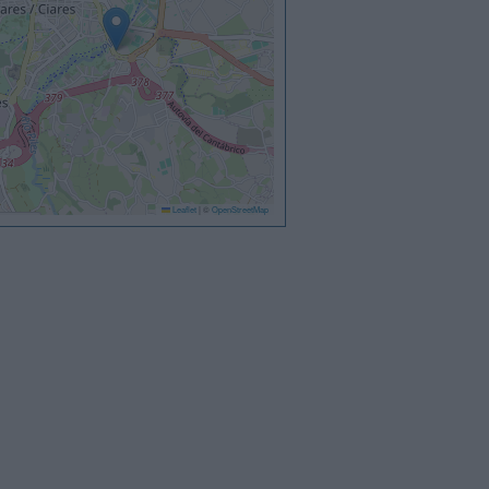
Leaflet
|
©
OpenStreetMap