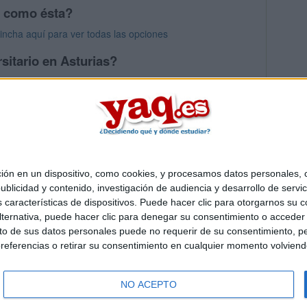
s como ésta?
Pincha aquí para ver todas las opciones
sitario en Asturias?
s mayores en Asturias
 en un dispositivo, como cookies, y procesamos datos personales, co
Quiénes somos
|
Contactar
|
Anúnciate
blicidad y contenido, investigación de audiencia y desarrollo de servic
o legal
|
Politica de privacidad
|
Condiciones generales
|
Política de co
as características de dispositivos. Puede hacer clic para otorgarnos su
s Mediterráneo S.L.
- Diego de León 47 - 28006 Madrid [ESPAÑA] - T
ternativa, puede hacer clic para denegar su consentimiento o acceder
 de sus datos personales puede no requerir de su consentimiento, per
referencias o retirar su consentimiento en cualquier momento volviendo 
NO ACEPTO