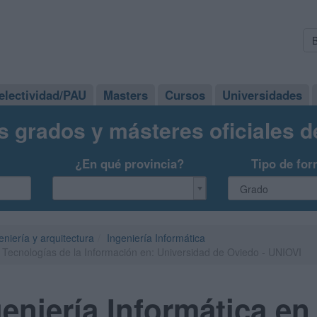
electividad/PAU
Masters
Cursos
Universidades
s grados y másteres oficiales 
¿En qué provincia?
Tipo de for
eniería y arquitectura
Ingeniería Informática
 Tecnologías de la Información en: Universidad de Oviedo - UNIOVI
eniería Informática en