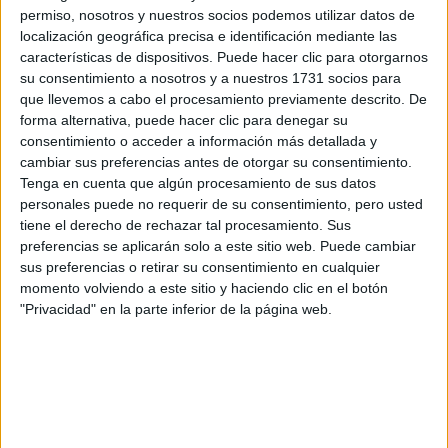
por correo electrónico al centro educativo para que te
permiso, nosotros y nuestros socios podemos utilizar datos de
respondan ellos directamente.
localización geográfica precisa e identificación mediante las
Tu nombre:
*
características de dispositivos. Puede hacer clic para otorgarnos
su consentimiento a nosotros y a nuestros 1731 socios para
que llevemos a cabo el procesamiento previamente descrito. De
Tus apellidos:
*
forma alternativa, puede hacer clic para denegar su
consentimiento o acceder a información más detallada y
Tu email:
*
cambiar sus preferencias antes de otorgar su consentimiento.
Tenga en cuenta que algún procesamiento de sus datos
personales puede no requerir de su consentimiento, pero usted
¿Qué quieres preguntar?
*
tiene el derecho de rechazar tal procesamiento. Sus
preferencias se aplicarán solo a este sitio web. Puede cambiar
sus preferencias o retirar su consentimiento en cualquier
momento volviendo a este sitio y haciendo clic en el botón
"Privacidad" en la parte inferior de la página web.
Escribe aquí las dudas o preguntas que te gustaría que te
respondieran: plazos de preinscripción, precios, plazas
disponibles…:
Acepto los
términos y condiciones
y la
política de
privacidad
:
*