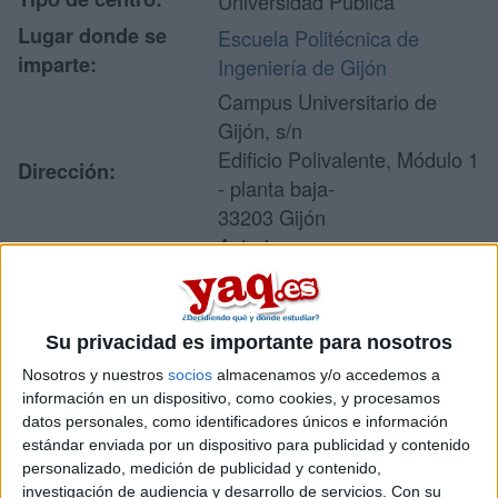
Universidad Pública
Lugar donde se
Escuela Politécnica de
imparte:
Ingeniería de Gijón
Campus Universitario de
Gijón, s/n
Edificio Polivalente, Módulo 1
Dirección:
- planta baja-
33203 Gijón
Asturias
Recibir más
Su privacidad es importante para nosotros
información
Nosotros y nuestros
socios
almacenamos y/o accedemos a
información en un dispositivo, como cookies, y procesamos
datos personales, como identificadores únicos e información
Rellena este formulario con tus datos y un texto con las
estándar enviada por un dispositivo para publicidad y contenido
preguntas que quieres hacer. Al pulsar el botón de enviar,
personalizado, medición de publicidad y contenido,
los datos y la pregunta que has introducido se enviarán
investigación de audiencia y desarrollo de servicios.
Con su