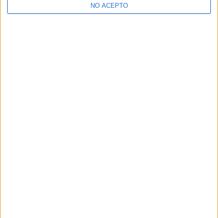
NO ACEPTO
¿Decidiendo si estudiar esto?
Pídeles información ¡GRATIS!
Mapa
+
−
Leaflet
|
©
OpenStreetMap