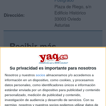
Plaza de Riego, s/n
Edificio Histórico
Dirección:
33003 Oviedo
Asturias
Recibir más
información
Rellena este formulario con tus datos y un texto con las
Su privacidad es importante para nosotros
preguntas que quieres hacer. Al pulsar el botón de enviar,
los datos y la pregunta que has introducido se enviarán
Nosotros y nuestros
socios
almacenamos y/o accedemos a
por correo electrónico al centro educativo para que te
información en un dispositivo, como cookies, y procesamos
respondan ellos directamente.
datos personales, como identificadores únicos e información
estándar enviada por un dispositivo para publicidad y contenido
Tu nombre:
*
personalizado, medición de publicidad y contenido,
investigación de audiencia y desarrollo de servicios.
Con su
Tus apellidos:
*
permiso, nosotros y nuestros socios podemos utilizar datos de