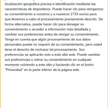
localización geográfica precisa e identificación mediante las
características de dispositivos. Puede hacer clic para otorgarnos
Tu email:
*
su consentimiento a nosotros y a nuestros 1733 socios para
que llevemos a cabo el procesamiento previamente descrito. De
¿Qué quieres preguntar?
*
forma alternativa, puede hacer clic para denegar su
consentimiento o acceder a información más detallada y
cambiar sus preferencias antes de otorgar su consentimiento.
Tenga en cuenta que algún procesamiento de sus datos
personales puede no requerir de su consentimiento, pero usted
tiene el derecho de rechazar tal procesamiento. Sus
preferencias se aplicarán solo a este sitio web. Puede cambiar
Escribe aquí las dudas o preguntas que te gustaría que te
sus preferencias o retirar su consentimiento en cualquier
respondieran: plazos de preinscripción, precios, plazas
momento volviendo a este sitio y haciendo clic en el botón
disponibles…:
"Privacidad" en la parte inferior de la página web.
Acepto los
términos y condiciones
y la
política de
privacidad
:
*