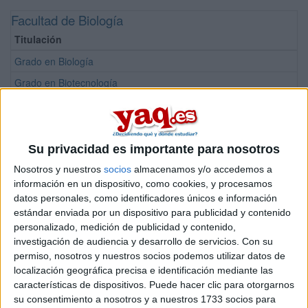
Facultad de Biología
Titulación
Grado en Biología
Grado en Biotecnología
Máster Universitario en Biotecnología Aplicada a la Conservación 
Máster Universitario en Biotecnología del Medio Ambiente y la Salu
Máster Universitario en Conservación Marina
Su privacidad es importante para nosotros
Nosotros y nuestros
socios
almacenamos y/o accedemos a
Facultad de Ciencias
información en un dispositivo, como cookies, y procesamos
Titulación
datos personales, como identificadores únicos e información
estándar enviada por un dispositivo para publicidad y contenido
Grado en Física
personalizado, medición de publicidad y contenido,
Grado en Matemáticas
investigación de audiencia y desarrollo de servicios.
Con su
permiso, nosotros y nuestros socios podemos utilizar datos de
Doble Grado en Matemáticas + Física (Opción A - predomina Mate
localización geográfica precisa e identificación mediante las
Doble Grado en Matemáticas + Física (Opción B - predomina Físic
características de dispositivos. Puede hacer clic para otorgarnos
su consentimiento a nosotros y a nuestros 1733 socios para
Máster Universitario en Análisis de Datos para la Inteligencia de N