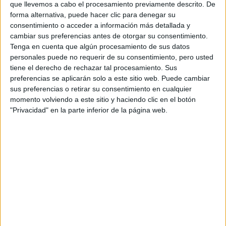
que llevemos a cabo el procesamiento previamente descrito. De
Máster Universitario en Física Avanzada: Partículas, Astrofísica, N
forma alternativa, puede hacer clic para denegar su
consentimiento o acceder a información más detallada y
Máster Universitario en Modelización e Investigación Matemática, 
cambiar sus preferencias antes de otorgar su consentimiento.
Tenga en cuenta que algún procesamiento de sus datos
Facultad de Comercio, Turismo y Ciencias Sociales J
personales puede no requerir de su consentimiento, pero usted
Titulación
Tipo
tiene el derecho de rechazar tal procesamiento. Sus
preferencias se aplicarán solo a este sitio web. Puede cambiar
Grado en Comercio y Marketing
Grado
sus preferencias o retirar su consentimiento en cualquier
Grado en Gestión y Administración Pública
Grado
momento volviendo a este sitio y haciendo clic en el botón
"Privacidad" en la parte inferior de la página web.
Grado en Trabajo Social
Grado
Grado en Turismo
Grado
Máster Universitario en Dirección y Planificación del Turismo
Mást
Facultad de Derecho
Titulación
Grado en Criminología
Doble Grado en Criminología + Derecho