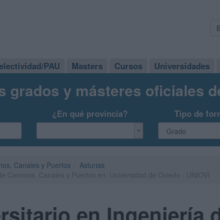
electividad/PAU
Masters
Cursos
Universidades
s grados y másteres oficiales 
¿En qué provincia?
Tipo de for
nos, Canales y Puertos
Asturias
 de Caminos, Canales y Puertos en: Universidad de Oviedo - UNIOVI
rsitario en Ingeniería