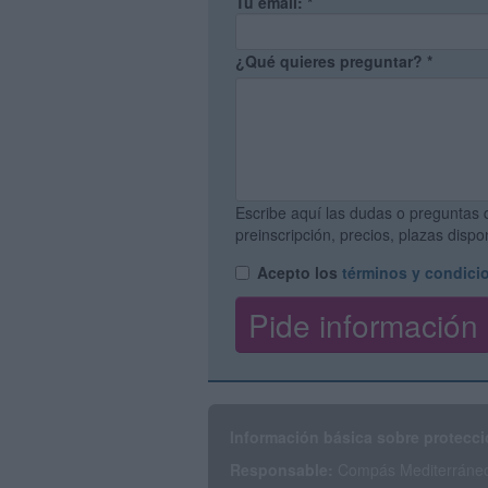
Tu email:
*
¿Qué quieres preguntar?
*
Escribe aquí las dudas o preguntas 
preinscripción, precios, plazas disp
Acepto los
términos y condici
Información básica sobre protecci
Responsable:
Compás Mediterráneo 