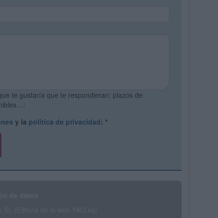
que te gustaría que te respondieran: plazos de
onibles…:
ones
y la
política de privacidad
:
*
ón de datos
SL (Editora de la web YAQ.es)