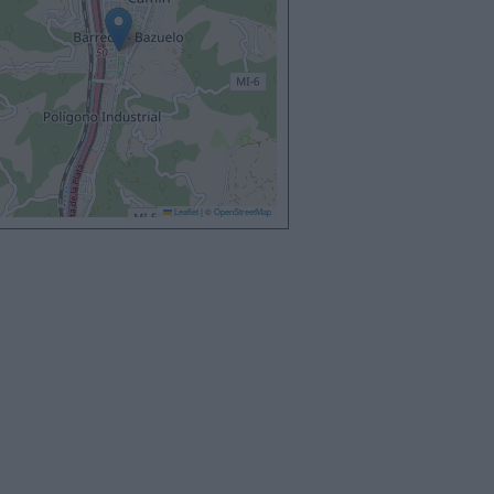
Leaflet
|
©
OpenStreetMap