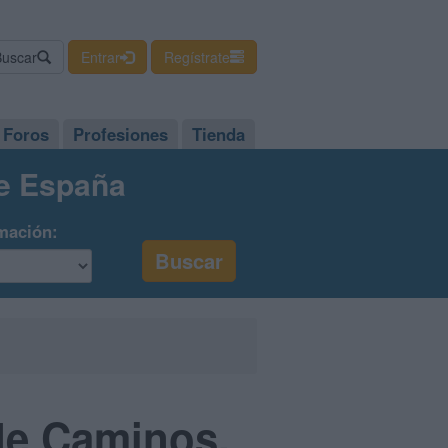
Buscar
Entrar
Regístrate
Foros
Profesiones
Tienda
de España
mación:
 de Caminos,