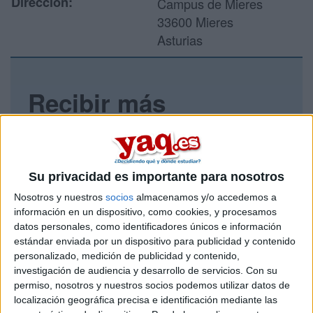
Dirección:
Campus de Mieres
33600 Mieres
Asturias
Recibir más
información
Rellena este formulario con tus datos y un texto con las
preguntas que quieres hacer. Al pulsar el botón de enviar,
Su privacidad es importante para nosotros
los datos y la pregunta que has introducido se enviarán
Nosotros y nuestros
socios
almacenamos y/o accedemos a
por correo electrónico al centro educativo para que te
respondan ellos directamente.
información en un dispositivo, como cookies, y procesamos
datos personales, como identificadores únicos e información
Tu nombre:
*
estándar enviada por un dispositivo para publicidad y contenido
personalizado, medición de publicidad y contenido,
Tus apellidos:
*
investigación de audiencia y desarrollo de servicios.
Con su
permiso, nosotros y nuestros socios podemos utilizar datos de
localización geográfica precisa e identificación mediante las
Tu email:
*