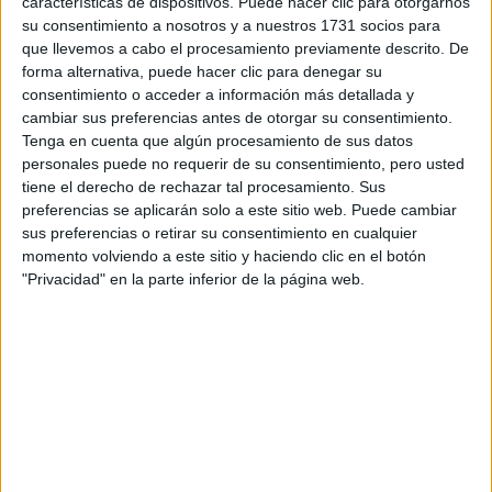
características de dispositivos. Puede hacer clic para otorgarnos
su consentimiento a nosotros y a nuestros 1731 socios para
que llevemos a cabo el procesamiento previamente descrito. De
¿Qué quieres preguntar?
*
forma alternativa, puede hacer clic para denegar su
consentimiento o acceder a información más detallada y
cambiar sus preferencias antes de otorgar su consentimiento.
Tenga en cuenta que algún procesamiento de sus datos
personales puede no requerir de su consentimiento, pero usted
tiene el derecho de rechazar tal procesamiento. Sus
Escribe aquí las dudas o preguntas que te gustaría que te
preferencias se aplicarán solo a este sitio web. Puede cambiar
respondieran: plazos de preinscripción, precios, plazas
sus preferencias o retirar su consentimiento en cualquier
disponibles…:
momento volviendo a este sitio y haciendo clic en el botón
"Privacidad" en la parte inferior de la página web.
Acepto los
términos y condiciones
y la
política de
privacidad
:
*
Información básica sobre protección de datos