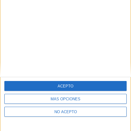
como otros derechos, como se explica en nuestra polítia de
privacidad.
Puedes consultar nuestra política de privacidad completa
aquí
.
¿Quieres ver más titulaciones como ésta?
Dónde estudiar Ingeniería Civil: Pincha aquí para ver todas las
opciones
¿Necesitas alojamiento universitario en
Asturias?
ACEPTO
>> Residencias de estudiantes y colegios mayores en Asturias
MÁS OPCIONES
¿Decidiendo si estudiar esto?
NO ACEPTO
Pídeles información ¡GRATIS!