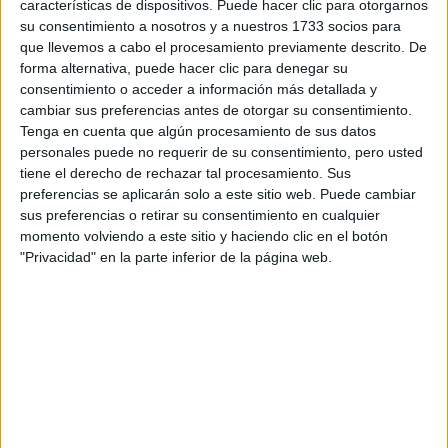
características de dispositivos. Puede hacer clic para otorgarnos
Tu email:
*
su consentimiento a nosotros y a nuestros 1733 socios para
que llevemos a cabo el procesamiento previamente descrito. De
¿Qué quieres preguntar?
*
forma alternativa, puede hacer clic para denegar su
consentimiento o acceder a información más detallada y
cambiar sus preferencias antes de otorgar su consentimiento.
Tenga en cuenta que algún procesamiento de sus datos
personales puede no requerir de su consentimiento, pero usted
tiene el derecho de rechazar tal procesamiento. Sus
preferencias se aplicarán solo a este sitio web. Puede cambiar
Escribe aquí las dudas o preguntas que te gustaría que te
sus preferencias o retirar su consentimiento en cualquier
respondieran: plazos de preinscripción, precios, plazas
momento volviendo a este sitio y haciendo clic en el botón
disponibles…:
"Privacidad" en la parte inferior de la página web.
Acepto los
términos y condiciones
y la
política de
privacidad
:
*