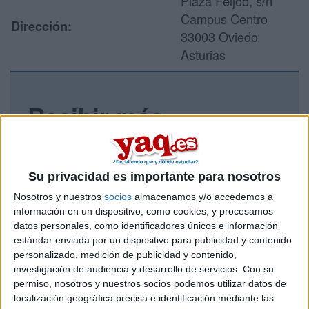
Plaza Feijoo, s/n
Campus Centro
Dirección:
33003 Oviedo
Asturias
Recibir más
información
Rellena este formulario con tus datos y un texto con las
Su privacidad es importante para nosotros
preguntas que quieres hacer. Al pulsar el botón de enviar,
los datos y la pregunta que has introducido se enviarán
Nosotros y nuestros
socios
almacenamos y/o accedemos a
por correo electrónico al centro educativo para que te
información en un dispositivo, como cookies, y procesamos
respondan ellos directamente.
datos personales, como identificadores únicos e información
estándar enviada por un dispositivo para publicidad y contenido
Tu nombre:
*
personalizado, medición de publicidad y contenido,
investigación de audiencia y desarrollo de servicios.
Con su
Tus apellidos:
*
permiso, nosotros y nuestros socios podemos utilizar datos de
localización geográfica precisa e identificación mediante las