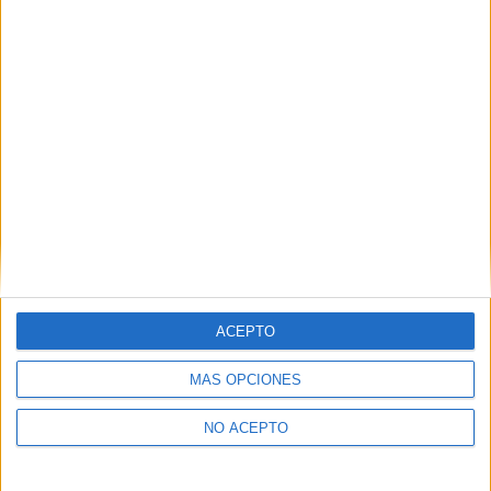
como otros derechos, como se explica en nuestra polítia de
privacidad.
Puedes consultar nuestra política de privacidad completa
aquí
.
¿Quieres ver más titulaciones como esta?
Ver todos los
Másters en Gestión de
emergencias y desastres
¿Necesitas alojamiento universitario en
Asturias?
ACEPTO
>> Residencias de estudiantes y colegios mayores en Asturias
MÁS OPCIONES
¿Decidiendo si estudiar esto?
NO ACEPTO
Pídeles información ¡GRATIS!