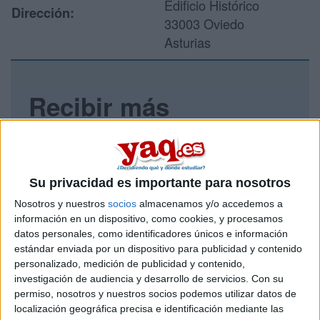
Edificio Histórico
Dirección:
33003 Oviedo
Asturias
Recibir más
información
Rellena este formulario con tus datos y un texto con las
preguntas que quieres hacer. Al pulsar el botón de enviar,
Su privacidad es importante para nosotros
los datos y la pregunta que has introducido se enviarán
por correo electrónico al centro educativo para que te
Nosotros y nuestros
socios
almacenamos y/o accedemos a
respondan ellos directamente.
información en un dispositivo, como cookies, y procesamos
datos personales, como identificadores únicos e información
Tu nombre:
*
estándar enviada por un dispositivo para publicidad y contenido
personalizado, medición de publicidad y contenido,
Tus apellidos:
*
investigación de audiencia y desarrollo de servicios.
Con su
permiso, nosotros y nuestros socios podemos utilizar datos de
localización geográfica precisa e identificación mediante las
Tu email:
*