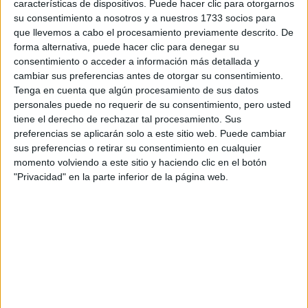
características de dispositivos. Puede hacer clic para otorgarnos
su consentimiento a nosotros y a nuestros 1733 socios para
que llevemos a cabo el procesamiento previamente descrito. De
¿Qué quieres preguntar?
*
forma alternativa, puede hacer clic para denegar su
consentimiento o acceder a información más detallada y
cambiar sus preferencias antes de otorgar su consentimiento.
Tenga en cuenta que algún procesamiento de sus datos
personales puede no requerir de su consentimiento, pero usted
tiene el derecho de rechazar tal procesamiento. Sus
Escribe aquí las dudas o preguntas que te gustaría que te
preferencias se aplicarán solo a este sitio web. Puede cambiar
respondieran: plazos de preinscripción, precios, plazas
sus preferencias o retirar su consentimiento en cualquier
disponibles…:
momento volviendo a este sitio y haciendo clic en el botón
"Privacidad" en la parte inferior de la página web.
Acepto los
términos y condiciones
y la
política de
privacidad
:
*
Información básica sobre protección de datos