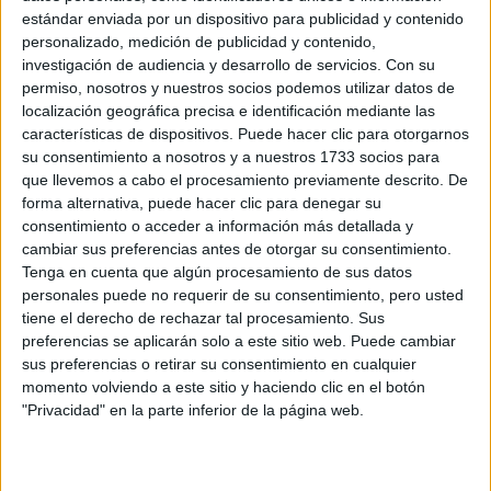
Tipo de centro:
Universidad Privada
estándar enviada por un dispositivo para publicidad y contenido
personalizado, medición de publicidad y contenido,
Lugar donde se
Online
investigación de audiencia y desarrollo de servicios.
Con su
imparte:
permiso, nosotros y nuestros socios podemos utilizar datos de
Avda de la Paz, 137
localización geográfica precisa e identificación mediante las
características de dispositivos. Puede hacer clic para otorgarnos
Dirección:
26006 Logroño
su consentimiento a nosotros y a nuestros 1733 socios para
La Rioja
que llevemos a cabo el procesamiento previamente descrito. De
forma alternativa, puede hacer clic para denegar su
consentimiento o acceder a información más detallada y
cambiar sus preferencias antes de otorgar su consentimiento.
Recibir más
Tenga en cuenta que algún procesamiento de sus datos
información
personales puede no requerir de su consentimiento, pero usted
tiene el derecho de rechazar tal procesamiento. Sus
preferencias se aplicarán solo a este sitio web. Puede cambiar
Rellena este formulario con tus datos y un texto con las
sus preferencias o retirar su consentimiento en cualquier
preguntas que quieres hacer. Al pulsar el botón de enviar,
momento volviendo a este sitio y haciendo clic en el botón
los datos y la pregunta que has introducido se
"Privacidad" en la parte inferior de la página web.
transmitirán electrónicamente a la Universidad
Internacional de La Rioja (UNIR) para que te respondan
ellos directamente.