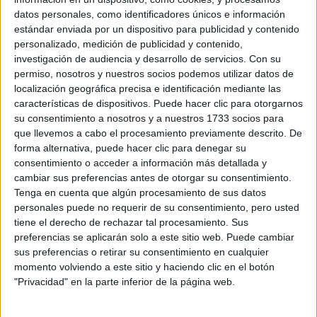
imparte:
datos personales, como identificadores únicos e información
Universidad Internacional
estándar enviada por un dispositivo para publicidad y contenido
Centro:
de La Rioja
personalizado, medición de publicidad y contenido,
investigación de audiencia y desarrollo de servicios.
Con su
Tipo de centro:
Universidad Privada
permiso, nosotros y nuestros socios podemos utilizar datos de
Lugar donde se
localización geográfica precisa e identificación mediante las
Online
imparte:
características de dispositivos. Puede hacer clic para otorgarnos
su consentimiento a nosotros y a nuestros 1733 socios para
Avda de la Paz, 137
que llevemos a cabo el procesamiento previamente descrito. De
Dirección:
26006 Logroño
forma alternativa, puede hacer clic para denegar su
consentimiento o acceder a información más detallada y
La Rioja
cambiar sus preferencias antes de otorgar su consentimiento.
Tenga en cuenta que algún procesamiento de sus datos
personales puede no requerir de su consentimiento, pero usted
Recibir más
tiene el derecho de rechazar tal procesamiento. Sus
preferencias se aplicarán solo a este sitio web. Puede cambiar
información
sus preferencias o retirar su consentimiento en cualquier
momento volviendo a este sitio y haciendo clic en el botón
"Privacidad" en la parte inferior de la página web.
Rellena este formulario con tus datos y un texto con las
preguntas que quieres hacer. Al pulsar el botón de enviar,
los datos y la pregunta que has introducido se