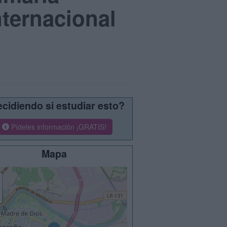
nternacional
cidiendo si estudiar esto?
Pídeles información ¡GRATIS!
Mapa