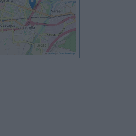
Leaflet
|
©
OpenStreetMap