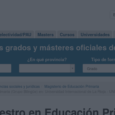
electividad/PAU
Masters
Cursos
Universidades
s grados y másteres oficiales 
¿En qué provincia?
Tipo de for
ncias sociales y jurídicas
Magisterio de Educación Primaria
aria (Grupo Bilingüe) en: Universidad Internacional de La Rioja - UN
estro en Educación Pr