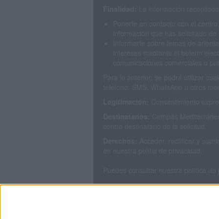
Finalidad:
La información recopilada 
Ponerte en contacto con el centro
información que has solicitado de 
Informarte sobre temas de orienta
intereses mediante el boletín elec
comunicaciones comerciales o publ
Para lo anterior, se podrá utilizar c
teléfono, SMS, WhatsApp u otros med
Legitimación:
Consentimiento expres
Destinatarios:
Compás Mediterráneo 
centro destinatario de la solicitud.
Derechos:
Acceder, rectificar y sup
en nuestra polítia de privacidad.
Puedes consultar nuestra política de