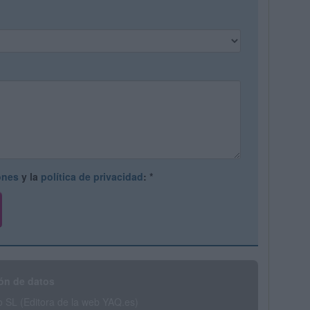
ones
y la
política de privacidad
:
*
ón de datos
SL (Editora de la web YAQ.es)