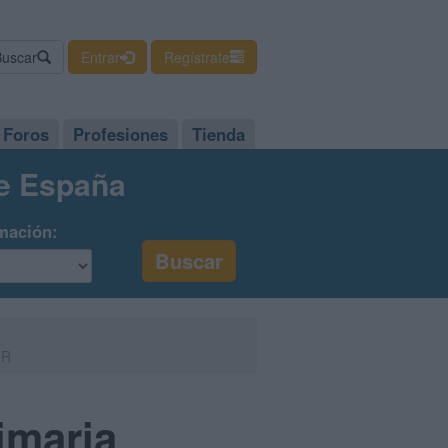
Buscar
Entrar
Regístrate
Foros
Profesiones
Tienda
de España
mación:
IR
imaria