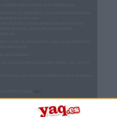
mediante este formulario será utilizada para:
 educativo correspondiente, para que te proporcione la
acuerdo a tus intereses.
ción educativa y mejora personal de acuerdo a tus
trónico de yaq.es, que puede incluir también
icitarias.
ualquier medio de comunicación, como correo electrónico,
ios electrónicos.
o del interesado.
SL (empresa editora de la web YAQ.es), así como el
rimir los datos, así como otros derechos, como se explica
 privacidad completa
aquí
.