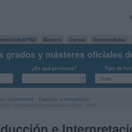
electividad/PAU
Masters
Cursos
Universidades
s grados y másteres oficiales 
¿En qué provincia?
Tipo de for
es y humanidades
Traducción e Interpretación
ón en: Universidad Internacional de La Rioja - UNIR
ducción e Interpretaci