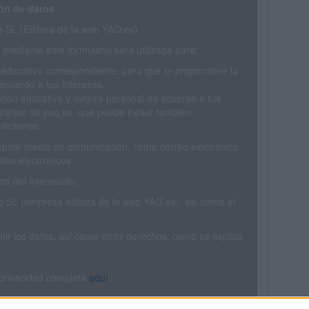
ón de datos
SL (Editora de la web YAQ.es)
mediante este formulario será utilizada para:
 educativo correspondiente, para que te proporcione la
acuerdo a tus intereses.
ción educativa y mejora personal de acuerdo a tus
trónico de yaq.es, que puede incluir también
icitarias.
ualquier medio de comunicación, como correo electrónico,
ios electrónicos.
o del interesado.
SL (empresa editora de la web YAQ.es), así como el
rimir los datos, así como otros derechos, como se explica
 privacidad completa
aquí
.