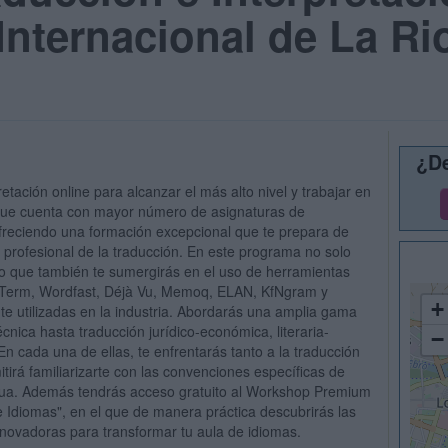
Internacional de La Ri
¿De
etación online para alcanzar el más alto nivel y trabajar en
l que cuenta con mayor número de asignaturas de
freciendo una formación excepcional que te prepara de
profesional de la traducción. En este programa no solo
ino que también te sumergirás en el uso de herramientas
iTerm, Wordfast, Déjà Vu, Memoq, ELAN, KfNgram y
+
te utilizadas en la industria. Abordarás una amplia gama
écnica hasta traducción jurídico-económica, literaria-
−
En cada una de ellas, te enfrentarás tanto a la traducción
itirá familiarizarte con las convenciones específicas de
ngua. Además tendrás acceso gratuito al Workshop Premium
de Idiomas", en el que de manera práctica descubrirás las
nnovadoras para transformar tu aula de idiomas.