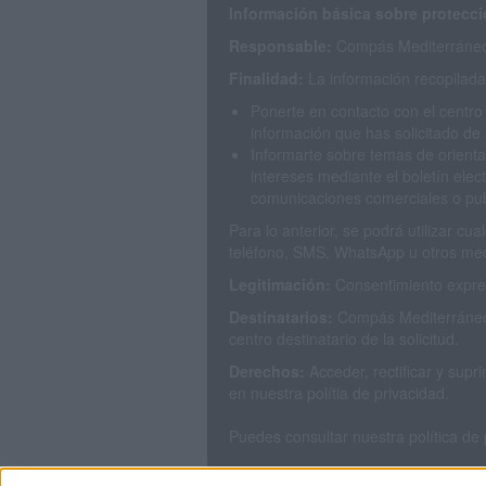
Información básica sobre protecci
Responsable:
Compás Mediterráneo 
Finalidad:
La información recopilada 
Ponerte en contacto con el centro
información que has solicitado de 
Informarte sobre temas de orienta
intereses mediante el boletín elec
comunicaciones comerciales o publ
Para lo anterior, se podrá utilizar c
teléfono, SMS, WhatsApp u otros med
Legitimación:
Consentimiento expres
Destinatarios:
Compás Mediterráneo 
centro destinatario de la solicitud.
Derechos:
Acceder, rectificar y sup
en nuestra polítia de privacidad.
Puedes consultar nuestra política de