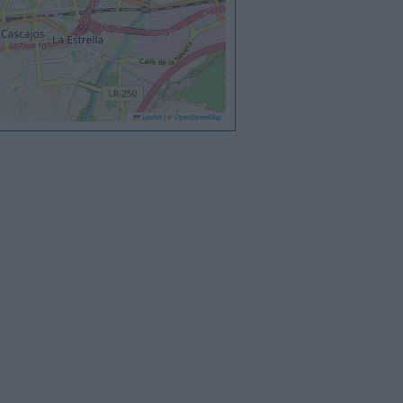
Leaflet
|
©
OpenStreetMap