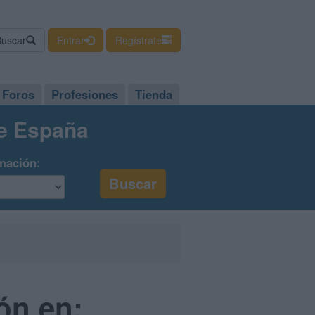
Buscar
Entrar
Regístrate
Foros
Profesiones
Tienda
de España
mación:
ón en: