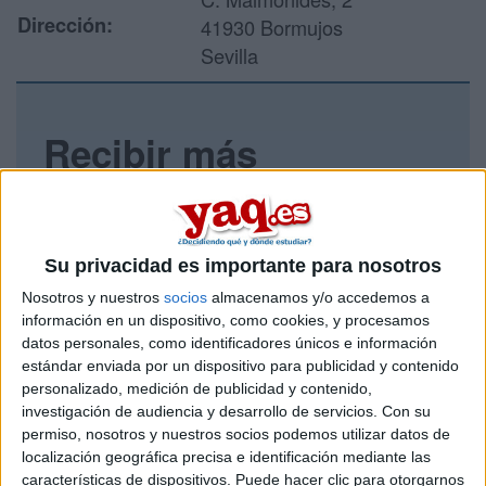
Dirección:
41930 Bormujos
Sevilla
Recibir más
información
Rellena este formulario con tus datos y un texto con las
preguntas que quieres hacer. Al pulsar el botón de enviar,
Su privacidad es importante para nosotros
los datos y la pregunta que has introducido se enviarán
Nosotros y nuestros
socios
almacenamos y/o accedemos a
por correo electrónico al centro educativo para que te
información en un dispositivo, como cookies, y procesamos
respondan ellos directamente.
datos personales, como identificadores únicos e información
Tu nombre:
*
estándar enviada por un dispositivo para publicidad y contenido
personalizado, medición de publicidad y contenido,
investigación de audiencia y desarrollo de servicios.
Con su
Tus apellidos:
*
permiso, nosotros y nuestros socios podemos utilizar datos de
localización geográfica precisa e identificación mediante las
Tu email:
*
características de dispositivos. Puede hacer clic para otorgarnos