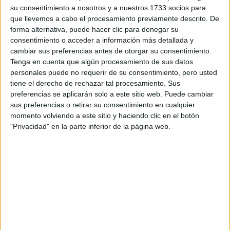
su consentimiento a nosotros y a nuestros 1733 socios para
que llevemos a cabo el procesamiento previamente descrito. De
¿Qué quieres preguntar?
*
forma alternativa, puede hacer clic para denegar su
consentimiento o acceder a información más detallada y
cambiar sus preferencias antes de otorgar su consentimiento.
Tenga en cuenta que algún procesamiento de sus datos
personales puede no requerir de su consentimiento, pero usted
tiene el derecho de rechazar tal procesamiento. Sus
Escribe aquí las dudas o preguntas que te gustaría que te
preferencias se aplicarán solo a este sitio web. Puede cambiar
respondieran: plazos de preinscripción, precios, plazas
sus preferencias o retirar su consentimiento en cualquier
disponibles…:
momento volviendo a este sitio y haciendo clic en el botón
"Privacidad" en la parte inferior de la página web.
Acepto los
términos y condiciones
y la
política de
privacidad
:
*
Información básica sobre protección de datos