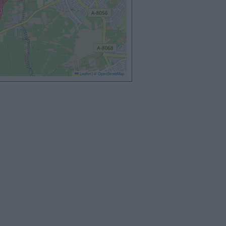
Leaflet
|
©
OpenStreetMap