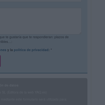
que te gustaría que te respondieran: plazos de
onibles…:
ones
y la
política de privacidad
:
*
ón de datos
SL (Editora de la web YAQ.es)
mediante este formulario será utilizada para: