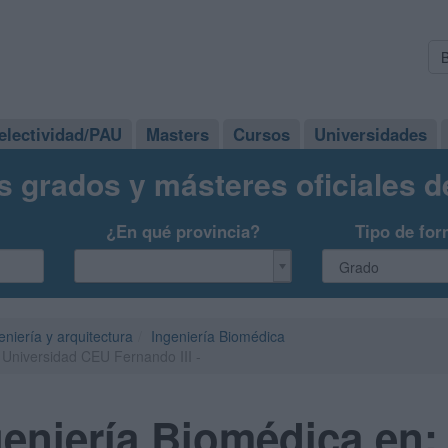
electividad/PAU
Masters
Cursos
Universidades
s grados y másteres oficiales 
¿En qué provincia?
Tipo de for
eniería y arquitectura
Ingeniería Biomédica
 Universidad CEU Fernando III -
eniería Biomédica en: