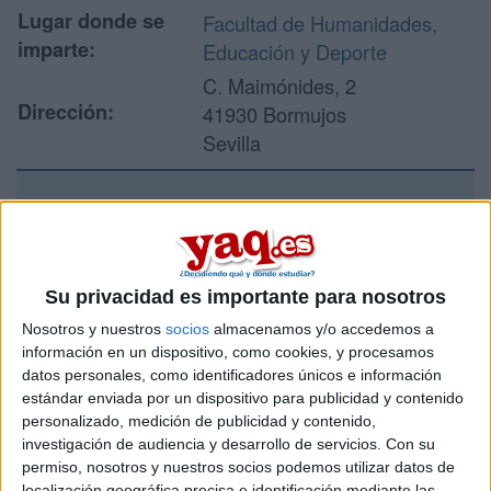
Lugar donde se
Facultad de Humanidades,
imparte:
Educación y Deporte
C. Maimónides, 2
Dirección:
41930 Bormujos
Sevilla
Recibir más
información
Su privacidad es importante para nosotros
Rellena este formulario con tus datos y un texto con las
Nosotros y nuestros
socios
almacenamos y/o accedemos a
preguntas que quieres hacer. Al pulsar el botón de enviar,
información en un dispositivo, como cookies, y procesamos
los datos y la pregunta que has introducido se enviarán
datos personales, como identificadores únicos e información
por correo electrónico al centro educativo para que te
estándar enviada por un dispositivo para publicidad y contenido
respondan ellos directamente.
personalizado, medición de publicidad y contenido,
Tu nombre:
*
investigación de audiencia y desarrollo de servicios.
Con su
permiso, nosotros y nuestros socios podemos utilizar datos de
localización geográfica precisa e identificación mediante las