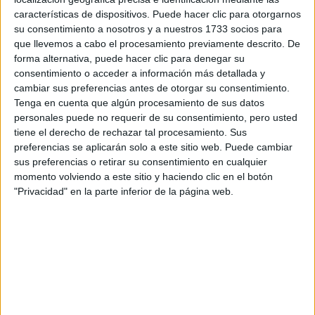
Tus apellidos:
*
características de dispositivos. Puede hacer clic para otorgarnos
su consentimiento a nosotros y a nuestros 1733 socios para
que llevemos a cabo el procesamiento previamente descrito. De
Tu email:
*
forma alternativa, puede hacer clic para denegar su
consentimiento o acceder a información más detallada y
¿Qué quieres preguntar?
*
cambiar sus preferencias antes de otorgar su consentimiento.
Tenga en cuenta que algún procesamiento de sus datos
personales puede no requerir de su consentimiento, pero usted
tiene el derecho de rechazar tal procesamiento. Sus
preferencias se aplicarán solo a este sitio web. Puede cambiar
sus preferencias o retirar su consentimiento en cualquier
momento volviendo a este sitio y haciendo clic en el botón
Escribe aquí las dudas o preguntas que te gustaría que te
"Privacidad" en la parte inferior de la página web.
respondieran: plazos de preinscripción, precios, plazas
disponibles…:
Acepto los
términos y condiciones
y la
política de
privacidad
:
*