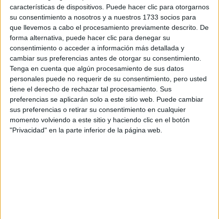
Tus apellidos:
*
características de dispositivos. Puede hacer clic para otorgarnos
su consentimiento a nosotros y a nuestros 1733 socios para
Tu email:
*
que llevemos a cabo el procesamiento previamente descrito. De
forma alternativa, puede hacer clic para denegar su
consentimiento o acceder a información más detallada y
¿Qué quieres preguntar?
*
cambiar sus preferencias antes de otorgar su consentimiento.
Tenga en cuenta que algún procesamiento de sus datos
personales puede no requerir de su consentimiento, pero usted
tiene el derecho de rechazar tal procesamiento. Sus
preferencias se aplicarán solo a este sitio web. Puede cambiar
sus preferencias o retirar su consentimiento en cualquier
momento volviendo a este sitio y haciendo clic en el botón
Escribe aquí las dudas o preguntas que te gustaría que te
respondieran: plazos de preinscripción, precios, plazas
"Privacidad" en la parte inferior de la página web.
disponibles…:
Acepto los
términos y condiciones
y la
política de
privacidad
:
*