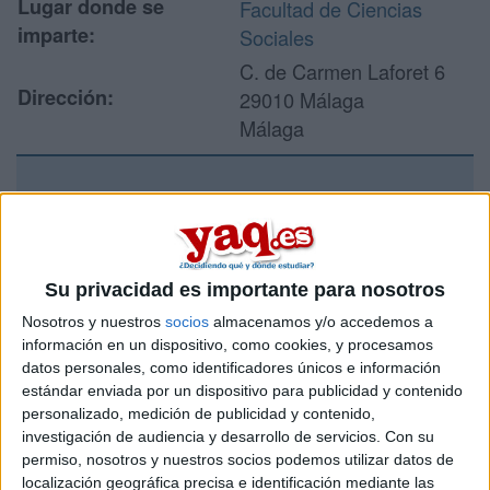
Lugar donde se
Facultad de Ciencias
imparte:
Sociales
C. de Carmen Laforet 6
Dirección:
29010 Málaga
Málaga
Recibir más
información
Su privacidad es importante para nosotros
Rellena este formulario con tus datos y un texto con las
Nosotros y nuestros
socios
almacenamos y/o accedemos a
preguntas que quieres hacer. Al pulsar el botón de enviar,
información en un dispositivo, como cookies, y procesamos
los datos y la pregunta que has introducido se enviarán
datos personales, como identificadores únicos e información
por correo electrónico al centro educativo para que te
estándar enviada por un dispositivo para publicidad y contenido
respondan ellos directamente.
personalizado, medición de publicidad y contenido,
Tu nombre:
*
investigación de audiencia y desarrollo de servicios.
Con su
permiso, nosotros y nuestros socios podemos utilizar datos de
localización geográfica precisa e identificación mediante las