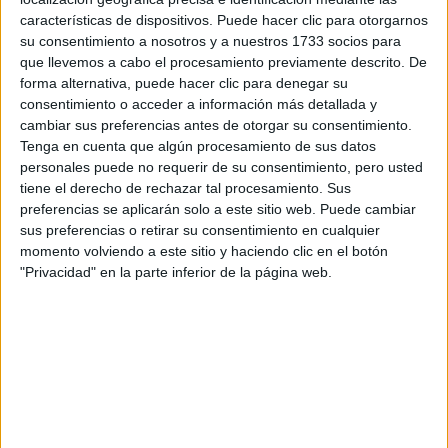
características de dispositivos. Puede hacer clic para otorgarnos
Tu email:
*
su consentimiento a nosotros y a nuestros 1733 socios para
que llevemos a cabo el procesamiento previamente descrito. De
forma alternativa, puede hacer clic para denegar su
¿Qué quieres preguntar?
*
consentimiento o acceder a información más detallada y
cambiar sus preferencias antes de otorgar su consentimiento.
Tenga en cuenta que algún procesamiento de sus datos
personales puede no requerir de su consentimiento, pero usted
tiene el derecho de rechazar tal procesamiento. Sus
preferencias se aplicarán solo a este sitio web. Puede cambiar
Escribe aquí las dudas o preguntas que te gustaría que te
sus preferencias o retirar su consentimiento en cualquier
respondieran: plazos de preinscripción, precios, plazas
momento volviendo a este sitio y haciendo clic en el botón
disponibles…:
"Privacidad" en la parte inferior de la página web.
Acepto los
términos y condiciones
y la
política de
privacidad
:
*