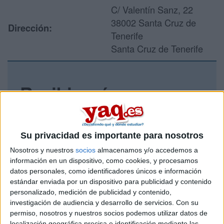
C/ Valentín Sanz, 22
38002 Santa Cruz de
Dirección:
Tenerife
Santa Cruz de Tenerife
Recibir más
información
Rellena este formulario con tus datos y un texto con las
Su privacidad es importante para nosotros
preguntas que quieres hacer. Al pulsar el botón de enviar,
Nosotros y nuestros
socios
almacenamos y/o accedemos a
los datos y la pregunta que has introducido se enviarán
información en un dispositivo, como cookies, y procesamos
por correo electrónico al centro educativo para que te
datos personales, como identificadores únicos e información
respondan ellos directamente.
estándar enviada por un dispositivo para publicidad y contenido
Tu nombre:
*
personalizado, medición de publicidad y contenido,
investigación de audiencia y desarrollo de servicios.
Con su
permiso, nosotros y nuestros socios podemos utilizar datos de
Tus apellidos:
*
localización geográfica precisa e identificación mediante las