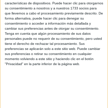
características de dispositivos. Puede hacer clic para otorgarnos
Tu email:
*
su consentimiento a nosotros y a nuestros 1733 socios para
que llevemos a cabo el procesamiento previamente descrito. De
¿Qué quieres preguntar?
*
forma alternativa, puede hacer clic para denegar su
consentimiento o acceder a información más detallada y
cambiar sus preferencias antes de otorgar su consentimiento.
Tenga en cuenta que algún procesamiento de sus datos
personales puede no requerir de su consentimiento, pero usted
tiene el derecho de rechazar tal procesamiento. Sus
preferencias se aplicarán solo a este sitio web. Puede cambiar
Escribe aquí las dudas o preguntas que te gustaría que te
sus preferencias o retirar su consentimiento en cualquier
respondieran: plazos de preinscripción, precios, plazas
momento volviendo a este sitio y haciendo clic en el botón
disponibles…:
"Privacidad" en la parte inferior de la página web.
Acepto los
términos y condiciones
y la
política de
privacidad
:
*