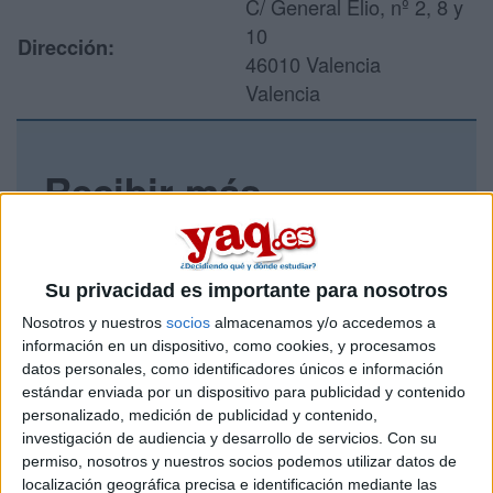
C/ General Elio, nº 2, 8 y
10
Dirección:
46010 Valencia
Valencia
Recibir más
información
Rellena este formulario con tus datos y un texto con las
Su privacidad es importante para nosotros
preguntas que quieres hacer. Al pulsar el botón de enviar,
los datos y la pregunta que has introducido se enviarán
Nosotros y nuestros
socios
almacenamos y/o accedemos a
por correo electrónico al centro educativo para que te
información en un dispositivo, como cookies, y procesamos
respondan ellos directamente.
datos personales, como identificadores únicos e información
estándar enviada por un dispositivo para publicidad y contenido
Tu nombre:
*
personalizado, medición de publicidad y contenido,
investigación de audiencia y desarrollo de servicios.
Con su
Tus apellidos:
*
permiso, nosotros y nuestros socios podemos utilizar datos de
localización geográfica precisa e identificación mediante las