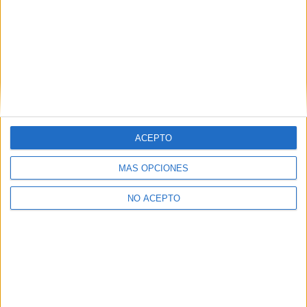
Seleccionar por provincia
Albacete
(2)
Alicante
(3)
Almería
(7)
Asturias
(1)
Ávila
(1)
Barcelona
(16)
Badajoz
(4)
Burgos
(4)
ACEPTO
A Coruña
(2)
Córdoba
(3)
MÁS OPCIONES
Castellón
(2)
Ciudad Real
(3)
Cantabria
(4)
NO ACEPTO
Cuenca
(1)
Cádiz
(2)
Granada
(3)
Girona
(3)
Guadalajara
(1)
Guipúzcoa
(3)
Huelva
(3)