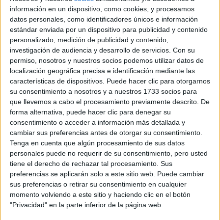
información en un dispositivo, como cookies, y procesamos
UNIVERSIDAD INTERNACIONAL DE VALENCIA
(Universidad
datos personales, como identificadores únicos e información
Privada)
estándar enviada por un dispositivo para publicidad y contenido
Tipo:
Máster
personalizado, medición de publicidad y contenido,
Pídeles información ¡GRATIS!
investigación de audiencia y desarrollo de servicios.
Con su
permiso, nosotros y nuestros socios podemos utilizar datos de
localización geográfica precisa e identificación mediante las
Máster Universitario en
Semipresencial |
Valencia
características de dispositivos. Puede hacer clic para otorgarnos
Formación del Profesorado de Educación
su consentimiento a nosotros y a nuestros 1733 socios para
Secundaria Obligatoria, Bachillerato,
que llevemos a cabo el procesamiento previamente descrito. De
forma alternativa, puede hacer clic para denegar su
Formación Profesional, Enseñanzas de
consentimiento o acceder a información más detallada y
Idiomas y Enseñanzas Deportivas
cambiar sus preferencias antes de otorgar su consentimiento.
UNIVERSIDAD EUROPEA DE VALENCIA
(Universidad
Tenga en cuenta que algún procesamiento de sus datos
Privada)
personales puede no requerir de su consentimiento, pero usted
Tipo:
Máster
tiene el derecho de rechazar tal procesamiento. Sus
preferencias se aplicarán solo a este sitio web. Puede cambiar
Pídeles información ¡GRATIS!
sus preferencias o retirar su consentimiento en cualquier
momento volviendo a este sitio y haciendo clic en el botón
"Privacidad" en la parte inferior de la página web.
Máster Universitario en
Online |
Valencia