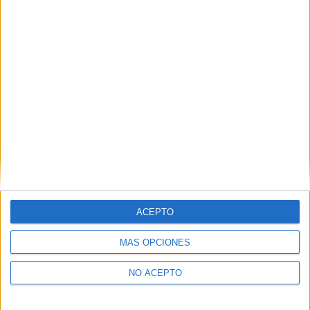
Murcia
(6)
Navarra
(2)
Ourense
(1)
Las Palmas
(4)
La Rioja
(1)
Santa Cruz de Tenerife
(3)
Segovia
(1)
Salamanca
(6)
Sevilla
(11)
Tarragona
(2)
Teruel
(1)
Toledo
(1)
Valencia
(10)
Valladolid
(5)
Vizcaya
(2)
Zaragoza
(1)
ACEPTO
MÁS OPCIONES
NO ACEPTO