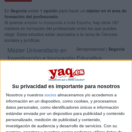
En
Segovia
existe
1 opción
para hacer un
máster en el area de
formación del profesorado
.
Si quieres
ampliar tu búsqueda a toda España
, hay otros 187
másters en formación del profesorado entre los que puedes
elegir. Estos estudios están asociados a la rama de Ciencias
sociales y jurídicas.
Máster Universitario en
Semipresencial |
Segovia
Investigación e Innovación Educativa
UNIVERSIDAD DE VALLADOLID
(Universidad Pública)
Tipo:
Máster
Pídeles información ¡GRATIS!
Su privacidad es importante para nosotros
Nosotros y nuestros
socios
almacenamos y/o accedemos a
Seleccionar por provincia
información en un dispositivo, como cookies, y procesamos
datos personales, como identificadores únicos e información
Albacete
(2)
estándar enviada por un dispositivo para publicidad y contenido
Alicante
(3)
personalizado, medición de publicidad y contenido,
Almería
(7)
investigación de audiencia y desarrollo de servicios.
Con su
Asturias
(1)
permiso, nosotros y nuestros socios podemos utilizar datos de