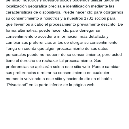
Ávila
(1)
localización geográfica precisa e identificación mediante las
Barcelona
(16)
características de dispositivos. Puede hacer clic para otorgarnos
Badajoz
(4)
su consentimiento a nosotros y a nuestros 1731 socios para
Burgos
(4)
que llevemos a cabo el procesamiento previamente descrito. De
A Coruña
(2)
forma alternativa, puede hacer clic para denegar su
Córdoba
(3)
consentimiento o acceder a información más detallada y
Castellón
(2)
cambiar sus preferencias antes de otorgar su consentimiento.
Ciudad Real
(3)
Tenga en cuenta que algún procesamiento de sus datos
Cantabria
(4)
personales puede no requerir de su consentimiento, pero usted
Cuenca
(1)
tiene el derecho de rechazar tal procesamiento. Sus
Cádiz
(2)
preferencias se aplicarán solo a este sitio web. Puede cambiar
Granada
(3)
sus preferencias o retirar su consentimiento en cualquier
Girona
(3)
Guadalajara
(1)
momento volviendo a este sitio y haciendo clic en el botón
Guipúzcoa
(3)
"Privacidad" en la parte inferior de la página web.
Huelva
(3)
Illes Balears
(3)
León
(1)
Lugo
(1)
Lleida
(3)
Madrid
(48)
Málaga
(7)