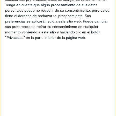
Formación del Profesorado de Educación
Tenga en cuenta que algún procesamiento de sus datos
personales puede no requerir de su consentimiento, pero usted
Secundaria Obligatoria y Bachillerato,
tiene el derecho de rechazar tal procesamiento. Sus
Formación Profesional, Enseñanza de
preferencias se aplicarán solo a este sitio web. Puede cambiar
Idiomas y Enseñanzas Artísticas
sus preferencias o retirar su consentimiento en cualquier
momento volviendo a este sitio y haciendo clic en el botón
UNIVERSIDAD DE MURCIA
(Universidad Pública)
"Privacidad" en la parte inferior de la página web.
Tipo:
Máster
Pídeles información ¡GRATIS!
Máster Universitario en
Online |
Murcia
Tecnología Educativa: E-learning y Gestión
del Conocimiento
UNIVERSIDAD DE MURCIA
(Universidad Pública)
Tipo:
Máster
Pídeles información ¡GRATIS!
Seleccionar por provincia