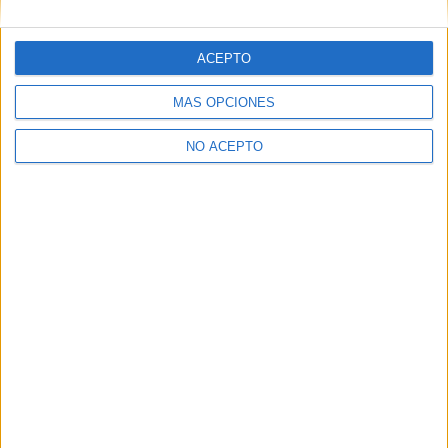
León
(1)
Lugo
(1)
Lleida
(3)
ACEPTO
Madrid
(48)
Málaga
(7)
MÁS OPCIONES
Murcia
(6)
Navarra
(2)
Ourense
(1)
NO ACEPTO
Las Palmas
(4)
La Rioja
(1)
Santa Cruz de Tenerife
(3)
Segovia
(1)
Salamanca
(6)
Sevilla
(11)
Tarragona
(2)
Teruel
(1)
Toledo
(1)
Valencia
(10)
Valladolid
(5)
Vizcaya
(2)
Zaragoza
(1)