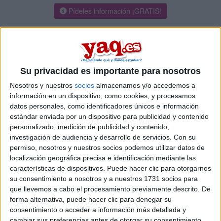
Pídeles información ¡GRATIS!
Máster Universitario en Formación
Online |
Murcia
de Profesores de Español como Lengua
Extranjera
Su privacidad es importante para nosotros
UNIVERSIDAD CATóLICA DE MURCIA
(Universidad Privada)
Nosotros y nuestros
socios
almacenamos y/o accedemos a
Tipo:
Máster
información en un dispositivo, como cookies, y procesamos
Pídeles información ¡GRATIS!
datos personales, como identificadores únicos e información
estándar enviada por un dispositivo para publicidad y contenido
personalizado, medición de publicidad y contenido,
Máster Universitario en
Semipresencial |
Murcia
investigación de audiencia y desarrollo de servicios.
Con su
Formación del Profesorado
permiso, nosotros y nuestros socios podemos utilizar datos de
localización geográfica precisa e identificación mediante las
UNIVERSIDAD CATóLICA DE MURCIA
(Universidad Privada)
características de dispositivos. Puede hacer clic para otorgarnos
Tipo:
Máster
su consentimiento a nosotros y a nuestros 1731 socios para
Pídeles información ¡GRATIS!
que llevemos a cabo el procesamiento previamente descrito. De
forma alternativa, puede hacer clic para denegar su
consentimiento o acceder a información más detallada y
Máster Universitario en
Presencial |
Murcia
cambiar sus preferencias antes de otorgar su consentimiento.