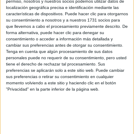
Tu nombre:
*
permiso, nosotros y nuestros socios podemos utilizar datos de
localización geográfica precisa e identificación mediante las
características de dispositivos. Puede hacer clic para otorgarnos
Tus apellidos:
*
su consentimiento a nosotros y a nuestros 1731 socios para
que llevemos a cabo el procesamiento previamente descrito. De
forma alternativa, puede hacer clic para denegar su
Tu email:
*
consentimiento o acceder a información más detallada y
cambiar sus preferencias antes de otorgar su consentimiento.
¿Qué quieres preguntar?
*
Tenga en cuenta que algún procesamiento de sus datos
personales puede no requerir de su consentimiento, pero usted
tiene el derecho de rechazar tal procesamiento. Sus
preferencias se aplicarán solo a este sitio web. Puede cambiar
sus preferencias o retirar su consentimiento en cualquier
momento volviendo a este sitio y haciendo clic en el botón
"Privacidad" en la parte inferior de la página web.
Escribe aquí las dudas o preguntas que te gustaría que te
respondieran: plazos de preinscripción, precios, plazas
disponibles…:
Acepto los
términos y condiciones
y la
política de
privacidad
:
*