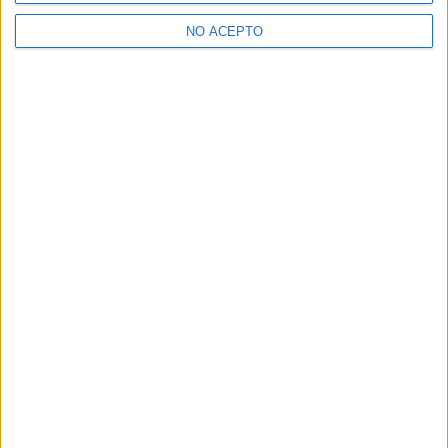
>> Residencias de estudiantes y colegios mayores en Murcia
NO ACEPTO
¿Decidiendo si estudiar esto?
Pídeles información ¡GRATIS!
Mapa
+
−