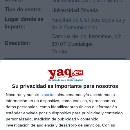
Universidad Católica de Murcia
Tipo de centro:
Universidad Privada
Lugar donde se
Facultad de Ciencias Sociales y
imparte:
de la Comunicación
Campus de los Jerónimos, s/n
Dirección:
30107 Guadalupe
Murcia
Recibir más
información
Su privacidad es importante para nosotros
Nosotros y nuestros
socios
almacenamos y/o accedemos a
Rellena este formulario con tus datos y un texto con las
información en un dispositivo, como cookies, y procesamos
preguntas que quieres hacer. Al pulsar el botón de enviar,
datos personales, como identificadores únicos e información
los datos y la pregunta que has introducido se enviarán
estándar enviada por un dispositivo para publicidad y contenido
por correo electrónico al centro educativo para que te
personalizado, medición de publicidad y contenido,
respondan ellos directamente.
investigación de audiencia y desarrollo de servicios.
Con su