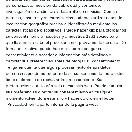
Máster Universitario en Desarrollo Social
personalizado, medición de publicidad y contenido,
Máster Universitario en Dirección de Comunicación
investigación de audiencia y desarrollo de servicios.
Con su
permiso, nosotros y nuestros socios podemos utilizar datos de
Máster Universitario en Dirección de Marketing Digital y Comunicac
localización geográfica precisa e identificación mediante las
Máster Universitario en Enseñanza Bilingüe: Inglés
características de dispositivos. Puede hacer clic para otorgarnos
su consentimiento a nosotros y a nuestros 1731 socios para
Máster Universitario en Formación de Profesores de Español como
que llevemos a cabo el procesamiento previamente descrito. De
Máster Universitario en Formación del Profesorado
forma alternativa, puede hacer clic para denegar su
consentimiento o acceder a información más detallada y
cambiar sus preferencias antes de otorgar su consentimiento.
¡Síguenos en Facebook!
Tenga en cuenta que algún procesamiento de sus datos
personales puede no requerir de su consentimiento, pero usted
tiene el derecho de rechazar tal procesamiento. Sus
preferencias se aplicarán solo a este sitio web. Puede cambiar
sus preferencias o retirar su consentimiento en cualquier
momento volviendo a este sitio y haciendo clic en el botón
"Privacidad" en la parte inferior de la página web.