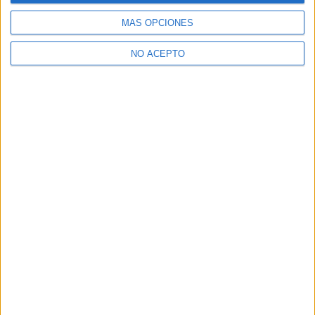
MÁS OPCIONES
NO ACEPTO
Leaflet
|
©
OpenStreetMap
Quiénes somos
|
Contactar
|
Anúnciate
Aviso legal
|
Politica de privacidad
|
Condiciones generales
|
Política
de cookies
© 2003-2026
Compás Mediterráneo S.L.
- Diego de León 47 - 28006
Madrid [ESPAÑA] - Tel. +34 91 593 2767