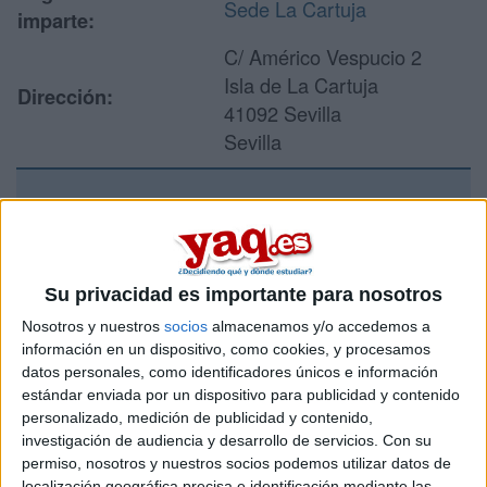
Sede La Cartuja
imparte:
C/ Américo Vespucio 2
Isla de La Cartuja
Dirección:
41092 Sevilla
Sevilla
Recibir más
información
Su privacidad es importante para nosotros
Rellena este formulario con tus datos y un texto con las
Nosotros y nuestros
socios
almacenamos y/o accedemos a
preguntas que quieres hacer. Al pulsar el botón de enviar,
información en un dispositivo, como cookies, y procesamos
los datos y la pregunta que has introducido se enviarán
datos personales, como identificadores únicos e información
por correo electrónico al centro educativo para que te
estándar enviada por un dispositivo para publicidad y contenido
respondan ellos directamente.
personalizado, medición de publicidad y contenido,
Tu nombre:
*
investigación de audiencia y desarrollo de servicios.
Con su
permiso, nosotros y nuestros socios podemos utilizar datos de
localización geográfica precisa e identificación mediante las