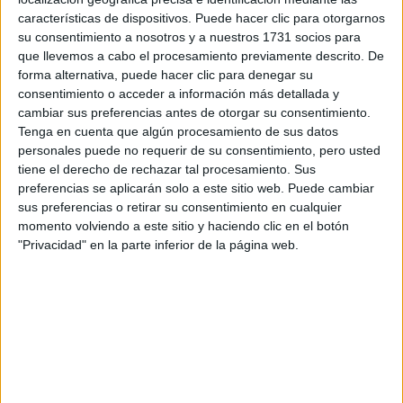
Tus apellidos:
*
características de dispositivos. Puede hacer clic para otorgarnos
su consentimiento a nosotros y a nuestros 1731 socios para
que llevemos a cabo el procesamiento previamente descrito. De
Tu email:
*
forma alternativa, puede hacer clic para denegar su
consentimiento o acceder a información más detallada y
¿Qué quieres preguntar?
*
cambiar sus preferencias antes de otorgar su consentimiento.
Tenga en cuenta que algún procesamiento de sus datos
personales puede no requerir de su consentimiento, pero usted
tiene el derecho de rechazar tal procesamiento. Sus
preferencias se aplicarán solo a este sitio web. Puede cambiar
sus preferencias o retirar su consentimiento en cualquier
momento volviendo a este sitio y haciendo clic en el botón
Escribe aquí las dudas o preguntas que te gustaría que te
"Privacidad" en la parte inferior de la página web.
respondieran: plazos de preinscripción, precios, plazas
disponibles…:
Acepto los
términos y condiciones
y la
política de
privacidad
:
*